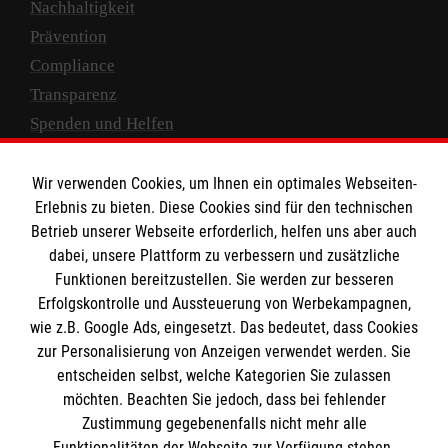
Nachhaltigkeit
Prävention
Compliance
Transparenz
Spenden und Helfen
Spendenkonto
Wir verwenden Cookies, um Ihnen ein optimales Webseiten-
Empfänger: Malteser Hilfsdienst e.V.
Erlebnis zu bieten. Diese Cookies sind für den technischen
Betrieb unserer Webseite erforderlich, helfen uns aber auch
IBAN: DE10 3706 0120 1201 2000 12
dabei, unsere Plattform zu verbessern und zusätzliche
BIC: GENODED 1PA7
Funktionen bereitzustellen. Sie werden zur besseren
Erfolgskontrolle und Aussteuerung von Werbekampagnen,
wie z.B. Google Ads, eingesetzt. Das bedeutet, dass Cookies
zur Personalisierung von Anzeigen verwendet werden. Sie
entscheiden selbst, welche Kategorien Sie zulassen
möchten. Beachten Sie jedoch, dass bei fehlender
Zustimmung gegebenenfalls nicht mehr alle
Funktionalitäten der Webseite zur Verfügung stehen.