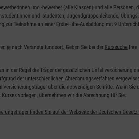
nbewerberinnen und -bewerber (alle Klassen) und alle Personen, d
zinstudentinnen und -studenten, Jugendgruppenleitende, Übungsl
ng zur Teilnahme an einer Erste-Hilfe-Ausbildung mit 9 Unterrich
eren je nach Veranstaltungsort. Geben Sie bei der
Kurssuche
Ihre
.
en in der Regel die Träger der gesetzlichen Unfallversicherung d
 Aufgrund der unterschiedlichen Abrechnungsverfahren vergewisse
allversicherungsträger über die notwendigen Schritte. Wenn Sie d
s Kurses vorlegen, übernehmen wir die Abrechnung für Sie.
herungsträger finden Sie auf der Webseite der Deutschen Gesetz