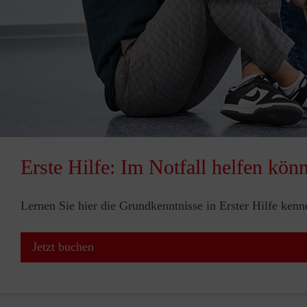
Erste Hilfe: Im Notfall helfen kön
Lernen Sie hier die Grundkenntnisse in Erster Hilfe ken
Jetzt buchen