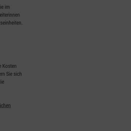
ie im
eiterinnen
tseinheiten.
ie Kosten
rn Sie sich
ie
lichen