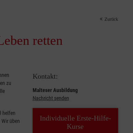
Zurück
Leben retten
önnen
Kontakt:
sen zu
Malteser Ausbildung
lle
Nachricht senden
l helfen
Individuelle Erste-Hilfe-
. Wir üben
Kurse