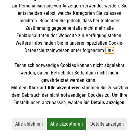
IBAN: DE10 3706 0120 1201 2000 12
zur Personalisierung von Anzeigen verwendet werden. Sie
BIC: GENODED 1PA7
entscheiden selbst, welche Kategorien Sie zulassen
möchten. Beachten Sie jedoch, dass bei fehlender
Zustimmung gegebenenfalls nicht mehr alle
Funktionalitäten der Webseite zur Verfügung stehen.
Weitere Infos finden Sie in unseren speziellen Cookie-
Datenschutzhinweisen unter folgendem
Link
.
Technisch notwendige Cookies können nicht abgelehnt
werden, da ein Betrieb der Seite dann nicht mehr
Newsletter abonnieren
gewährleistet werden kann.
Mit dem Klick auf
Alle akzeptieren
stimmen Sie zusätzlich
dem Gebrauch der nicht notwendigen Cookies zu. Um Ihre
Cookies verwalten
|
AGB
|
Impressum
|
Datenschutz
|
Einstellungen anzupassen, wählen Sie
Details anzeigen
.
Barrierefreiheit
|
Kontakt
|
Sharepoint
|
Mediathek
Alle ablehnen
Alle akzeptieren
Details anzeigen
Lehnt alle nicht-essentiellen Cookies ab
Akzeptiert alle Cookies einschließl
Öffnet detaillie