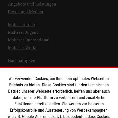
Angebote und Leistungen
Presse und Medien
Malteserorden
Malteser Jugend
Malteser International
Malteser Werke
Nachhaltigkeit
Prävention
Compliance
Wir verwenden Cookies, um Ihnen ein optimales Webseiten-
Transparenz
Erlebnis zu bieten. Diese Cookies sind für den technischen
Spenden und Helfen
Betrieb unserer Webseite erforderlich, helfen uns aber auch
dabei, unsere Plattform zu verbessern und zusätzliche
Spendenkonto
Funktionen bereitzustellen. Sie werden zur besseren
Erfolgskontrolle und Aussteuerung von Werbekampagnen,
Empfänger: Malteser Hilfsdienst e.V.
wie z.B. Google Ads, eingesetzt. Das bedeutet, dass Cookies