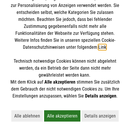
IBAN: DE10 3706 0120 1201 2000 12
zur Personalisierung von Anzeigen verwendet werden. Sie
BIC: GENODED 1PA7
entscheiden selbst, welche Kategorien Sie zulassen
möchten. Beachten Sie jedoch, dass bei fehlender
Zustimmung gegebenenfalls nicht mehr alle
Funktionalitäten der Webseite zur Verfügung stehen.
Weitere Infos finden Sie in unseren speziellen Cookie-
Datenschutzhinweisen unter folgendem
Link
.
Technisch notwendige Cookies können nicht abgelehnt
werden, da ein Betrieb der Seite dann nicht mehr
Newsletter abonnieren
gewährleistet werden kann.
Mit dem Klick auf
Alle akzeptieren
stimmen Sie zusätzlich
dem Gebrauch der nicht notwendigen Cookies zu. Um Ihre
Cookies verwalten
|
AGB
|
Impressum
|
Datenschutz
|
Einstellungen anzupassen, wählen Sie
Details anzeigen
.
Barrierefreiheit
|
Kontakt
|
Sharepoint
|
Mediathek
Alle ablehnen
Alle akzeptieren
Details anzeigen
Lehnt alle nicht-essentiellen Cookies ab
Akzeptiert alle Cookies einschließl
Öffnet detaillie