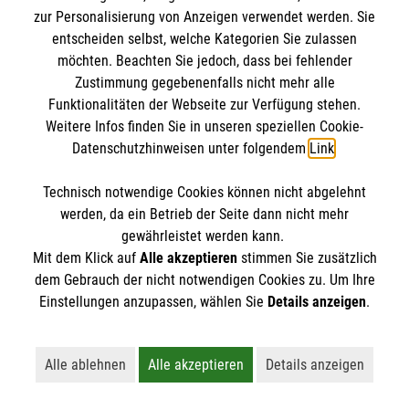
IBAN: DE10 3706 0120 1201 2000 12
zur Personalisierung von Anzeigen verwendet werden. Sie
BIC: GENODED 1PA7
entscheiden selbst, welche Kategorien Sie zulassen
möchten. Beachten Sie jedoch, dass bei fehlender
Zustimmung gegebenenfalls nicht mehr alle
Funktionalitäten der Webseite zur Verfügung stehen.
Weitere Infos finden Sie in unseren speziellen Cookie-
Datenschutzhinweisen unter folgendem
Link
.
Technisch notwendige Cookies können nicht abgelehnt
werden, da ein Betrieb der Seite dann nicht mehr
Newsletter abonnieren
gewährleistet werden kann.
Mit dem Klick auf
Alle akzeptieren
stimmen Sie zusätzlich
dem Gebrauch der nicht notwendigen Cookies zu. Um Ihre
Cookies verwalten
|
AGB
|
Impressum
|
Datenschutz
|
Einstellungen anzupassen, wählen Sie
Details anzeigen
.
Barrierefreiheit
|
Kontakt
|
Sharepoint
|
Mediathek
Alle ablehnen
Alle akzeptieren
Details anzeigen
Lehnt alle nicht-essentiellen Cookies ab
Akzeptiert alle Cookies einschließl
Öffnet detaillie