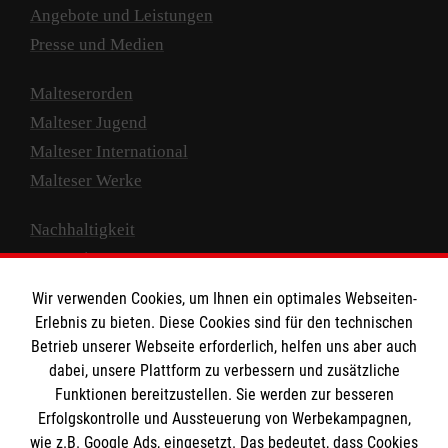
Angebote und Leistungen
Presse und Medien
Malteserorden
Malteser Jugend
Malteser International
Malteser Werke
Nachhaltigkeit
Prävention
Compliance
Wir verwenden Cookies, um Ihnen ein optimales Webseiten-
Transparenz
Erlebnis zu bieten. Diese Cookies sind für den technischen
Spenden und Helfen
Betrieb unserer Webseite erforderlich, helfen uns aber auch
dabei, unsere Plattform zu verbessern und zusätzliche
Spendenkonto
Funktionen bereitzustellen. Sie werden zur besseren
Erfolgskontrolle und Aussteuerung von Werbekampagnen,
Empfänger: Malteser Hilfsdienst e.V.
wie z.B. Google Ads, eingesetzt. Das bedeutet, dass Cookies