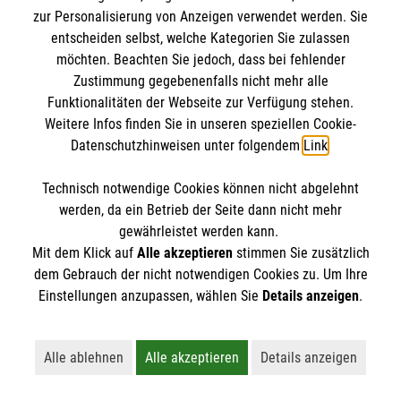
IBAN: DE10 3706 0120 1201 2000 12
zur Personalisierung von Anzeigen verwendet werden. Sie
BIC: GENODED 1PA7
entscheiden selbst, welche Kategorien Sie zulassen
möchten. Beachten Sie jedoch, dass bei fehlender
Zustimmung gegebenenfalls nicht mehr alle
Funktionalitäten der Webseite zur Verfügung stehen.
Weitere Infos finden Sie in unseren speziellen Cookie-
Datenschutzhinweisen unter folgendem
Link
.
Technisch notwendige Cookies können nicht abgelehnt
werden, da ein Betrieb der Seite dann nicht mehr
Newsletter abonnieren
gewährleistet werden kann.
Mit dem Klick auf
Alle akzeptieren
stimmen Sie zusätzlich
dem Gebrauch der nicht notwendigen Cookies zu. Um Ihre
Cookies verwalten
|
AGB
|
Impressum
|
Datenschutz
|
Einstellungen anzupassen, wählen Sie
Details anzeigen
.
Barrierefreiheit
|
Kontakt
|
Sharepoint
|
Mediathek
Alle ablehnen
Alle akzeptieren
Details anzeigen
Lehnt alle nicht-essentiellen Cookies ab
Akzeptiert alle Cookies einschließl
Öffnet detaillie