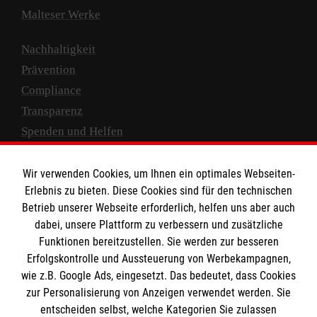
Malteser Werke
Nachhaltigkeit
Prävention
Compliance
Transparenz
Spenden und Helfen
Spendenkonto
Wir verwenden Cookies, um Ihnen ein optimales Webseiten-
Empfänger: Malteser Hilfsdienst e.V.
Erlebnis zu bieten. Diese Cookies sind für den technischen
Betrieb unserer Webseite erforderlich, helfen uns aber auch
IBAN: DE10 3706 0120 1201 2000 12
dabei, unsere Plattform zu verbessern und zusätzliche
BIC: GENODED 1PA7
Funktionen bereitzustellen. Sie werden zur besseren
Erfolgskontrolle und Aussteuerung von Werbekampagnen,
wie z.B. Google Ads, eingesetzt. Das bedeutet, dass Cookies
zur Personalisierung von Anzeigen verwendet werden. Sie
entscheiden selbst, welche Kategorien Sie zulassen