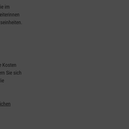
ie im
eiterinnen
tseinheiten.
ie Kosten
rn Sie sich
ie
lichen