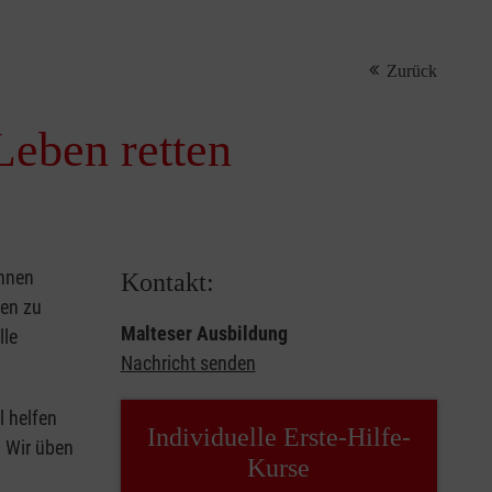
Zurück
Leben retten
önnen
Kontakt:
sen zu
Malteser Ausbildung
lle
Nachricht senden
l helfen
Individuelle Erste-Hilfe-
. Wir üben
Kurse