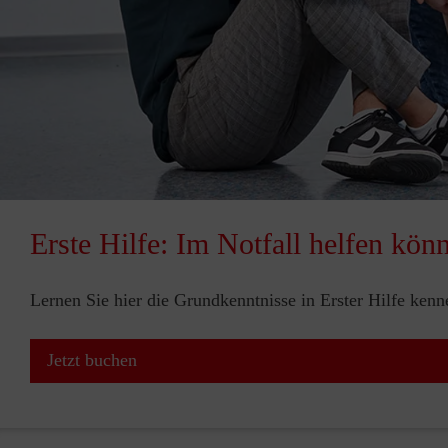
Erste Hilfe: Im Notfall helfen kön
Lernen Sie hier die Grundkenntnisse in Erster Hilfe ken
Jetzt buchen