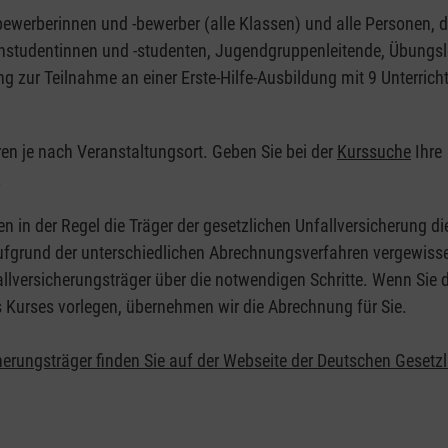
nbewerberinnen und -bewerber (alle Klassen) und alle Personen, d
zinstudentinnen und -studenten, Jugendgruppenleitende, Übungsl
ng zur Teilnahme an einer Erste-Hilfe-Ausbildung mit 9 Unterrich
eren je nach Veranstaltungsort. Geben Sie bei der
Kurssuche
Ihre
.
en in der Regel die Träger der gesetzlichen Unfallversicherung d
 Aufgrund der unterschiedlichen Abrechnungsverfahren vergewisse
allversicherungsträger über die notwendigen Schritte. Wenn Sie d
s Kurses vorlegen, übernehmen wir die Abrechnung für Sie.
herungsträger finden Sie auf der Webseite der Deutschen Gesetz