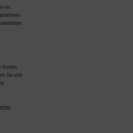
ie im
eiterinnen
tseinheiten.
ie Kosten
rn Sie sich
ie
lichen