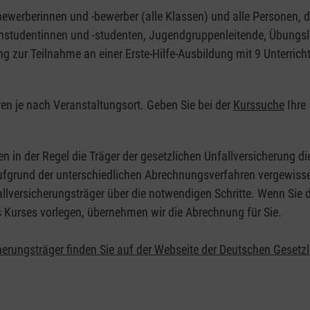
nbewerberinnen und -bewerber (alle Klassen) und alle Personen, d
zinstudentinnen und -studenten, Jugendgruppenleitende, Übungsl
ng zur Teilnahme an einer Erste-Hilfe-Ausbildung mit 9 Unterrich
eren je nach Veranstaltungsort. Geben Sie bei der
Kurssuche
Ihre
.
en in der Regel die Träger der gesetzlichen Unfallversicherung d
 Aufgrund der unterschiedlichen Abrechnungsverfahren vergewisse
allversicherungsträger über die notwendigen Schritte. Wenn Sie d
s Kurses vorlegen, übernehmen wir die Abrechnung für Sie.
herungsträger finden Sie auf der Webseite der Deutschen Gesetz