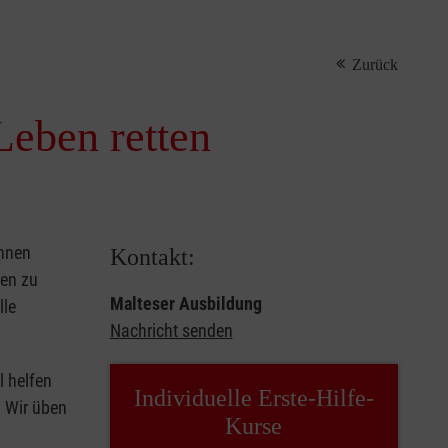
Zurück
Leben retten
önnen
Kontakt:
sen zu
Malteser Ausbildung
lle
Nachricht senden
l helfen
Individuelle Erste-Hilfe-
. Wir üben
Kurse