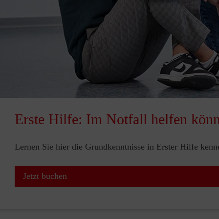
Erste Hilfe: Im Notfall helfen kön
Lernen Sie hier die Grundkenntnisse in Erster Hilfe ken
Jetzt buchen