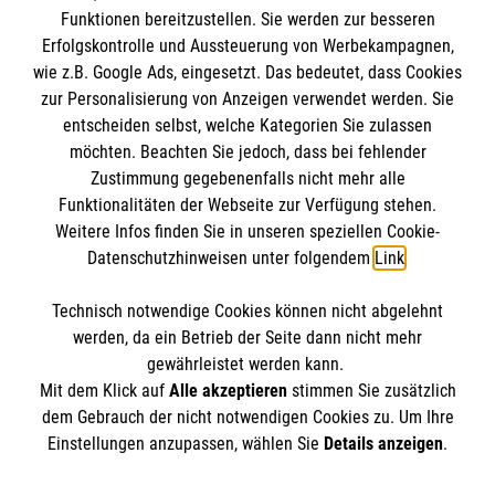
BIC: GENODED 1PA7
Funktionen bereitzustellen. Sie werden zur besseren
Erfolgskontrolle und Aussteuerung von Werbekampagnen,
wie z.B. Google Ads, eingesetzt. Das bedeutet, dass Cookies
zur Personalisierung von Anzeigen verwendet werden. Sie
entscheiden selbst, welche Kategorien Sie zulassen
möchten. Beachten Sie jedoch, dass bei fehlender
Zustimmung gegebenenfalls nicht mehr alle
Funktionalitäten der Webseite zur Verfügung stehen.
Weitere Infos finden Sie in unseren speziellen Cookie-
Newsletter abonnieren
Datenschutzhinweisen unter folgendem
Link
.
Technisch notwendige Cookies können nicht abgelehnt
Cookies verwalten
|
AGB
|
Impressum
|
Datenschutz
|
werden, da ein Betrieb der Seite dann nicht mehr
Barrierefreiheit
|
Kontakt
|
Sharepoint
|
Mediathek
gewährleistet werden kann.
Mit dem Klick auf
Alle akzeptieren
stimmen Sie zusätzlich
dem Gebrauch der nicht notwendigen Cookies zu. Um Ihre
Einstellungen anzupassen, wählen Sie
Details anzeigen
.