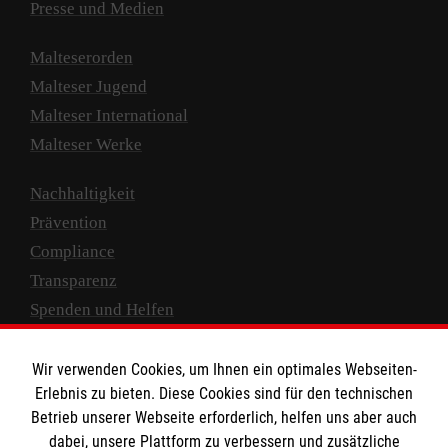
Presse und Medien
Malteserorden
Malteser Jugend
Malteser International
Malteser Werke
Nachhaltigkeit
Prävention
Compliance
Transparenz
Spenden und Helfen
Spendenkonto
Wir verwenden Cookies, um Ihnen ein optimales Webseiten-
Empfänger: Malteser Hilfsdienst e.V.
Erlebnis zu bieten. Diese Cookies sind für den technischen
Betrieb unserer Webseite erforderlich, helfen uns aber auch
IBAN: DE10 3706 0120 1201 2000 12
dabei, unsere Plattform zu verbessern und zusätzliche