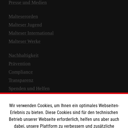
Presse und Medien
Malteserorden
Malteser Jugend
Malteser International
Malteser Werke
Nachhaltigkeit
Prävention
Compliance
Transparenz
Spenden und Helfen
Spendenkonto
Wir verwenden Cookies, um Ihnen ein optimales Webseiten-
Empfänger: Malteser Hilfsdienst e.V.
Erlebnis zu bieten. Diese Cookies sind für den technischen
Betrieb unserer Webseite erforderlich, helfen uns aber auch
IBAN: DE10 3706 0120 1201 2000 12
dabei, unsere Plattform zu verbessern und zusätzliche