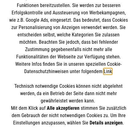
BIC: GENODED 1PA7
Funktionen bereitzustellen. Sie werden zur besseren
Erfolgskontrolle und Aussteuerung von Werbekampagnen,
wie z.B. Google Ads, eingesetzt. Das bedeutet, dass Cookies
zur Personalisierung von Anzeigen verwendet werden. Sie
entscheiden selbst, welche Kategorien Sie zulassen
möchten. Beachten Sie jedoch, dass bei fehlender
Zustimmung gegebenenfalls nicht mehr alle
Funktionalitäten der Webseite zur Verfügung stehen.
Weitere Infos finden Sie in unseren speziellen Cookie-
Newsletter abonnieren
Datenschutzhinweisen unter folgendem
Link
.
Technisch notwendige Cookies können nicht abgelehnt
Cookies verwalten
|
AGB
|
Impressum
|
Datenschutz
|
werden, da ein Betrieb der Seite dann nicht mehr
Barrierefreiheit
|
Kontakt
|
Sharepoint
|
Mediathek
gewährleistet werden kann.
Mit dem Klick auf
Alle akzeptieren
stimmen Sie zusätzlich
dem Gebrauch der nicht notwendigen Cookies zu. Um Ihre
Einstellungen anzupassen, wählen Sie
Details anzeigen
.