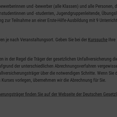
nbewerberinnen und -bewerber (alle Klassen) und alle Personen, d
zinstudentinnen und -studenten, Jugendgruppenleitende, Übungsl
ng zur Teilnahme an einer Erste-Hilfe-Ausbildung mit 9 Unterrich
eren je nach Veranstaltungsort. Geben Sie bei der
Kurssuche
Ihre
.
en in der Regel die Träger der gesetzlichen Unfallversicherung d
 Aufgrund der unterschiedlichen Abrechnungsverfahren vergewisse
allversicherungsträger über die notwendigen Schritte. Wenn Sie d
s Kurses vorlegen, übernehmen wir die Abrechnung für Sie.
herungsträger finden Sie auf der Webseite der Deutschen Gesetz