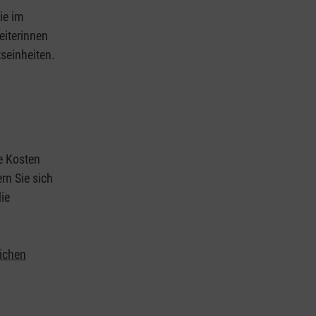
ie im
eiterinnen
tseinheiten.
ie Kosten
rn Sie sich
ie
lichen