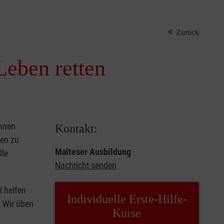
Zurück
Leben retten
önnen
Kontakt:
sen zu
Malteser Ausbildung
lle
Nachricht senden
l helfen
Individuelle Erste-Hilfe-
. Wir üben
Kurse