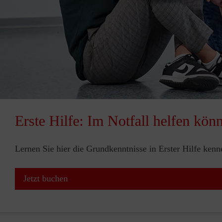
Erste Hilfe: Im Notfall helfen kön
Lernen Sie hier die Grundkenntnisse in Erster Hilfe ken
Jetzt buchen