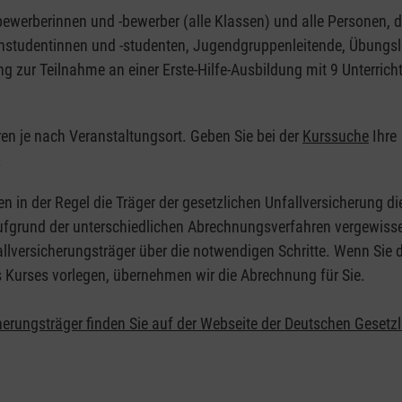
nbewerberinnen und -bewerber (alle Klassen) und alle Personen, d
zinstudentinnen und -studenten, Jugendgruppenleitende, Übungsl
ng zur Teilnahme an einer Erste-Hilfe-Ausbildung mit 9 Unterrich
eren je nach Veranstaltungsort. Geben Sie bei der
Kurssuche
Ihre
.
en in der Regel die Träger der gesetzlichen Unfallversicherung d
 Aufgrund der unterschiedlichen Abrechnungsverfahren vergewisse
allversicherungsträger über die notwendigen Schritte. Wenn Sie d
s Kurses vorlegen, übernehmen wir die Abrechnung für Sie.
herungsträger finden Sie auf der Webseite der Deutschen Gesetz