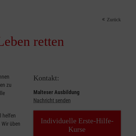
Zurück
Leben retten
önnen
Kontakt:
sen zu
Malteser Ausbildung
lle
Nachricht senden
l helfen
Individuelle Erste-Hilfe-
. Wir üben
Kurse