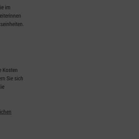
ie im
eiterinnen
tseinheiten.
ie Kosten
rn Sie sich
ie
lichen