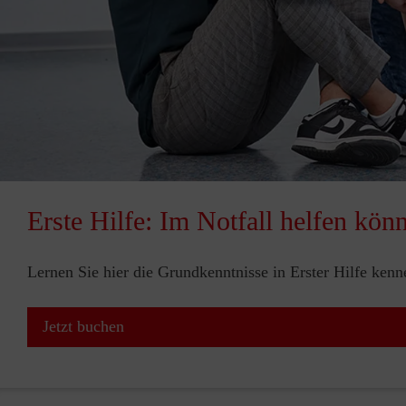
Erste Hilfe: Im Notfall helfen kön
Lernen Sie hier die Grundkenntnisse in Erster Hilfe ken
Jetzt buchen