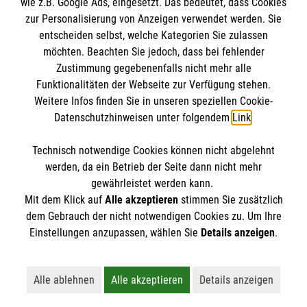
wie z.B. Google Ads, eingesetzt. Das bedeutet, dass Cookies
zur Personalisierung von Anzeigen verwendet werden. Sie
entscheiden selbst, welche Kategorien Sie zulassen
möchten. Beachten Sie jedoch, dass bei fehlender
Zustimmung gegebenenfalls nicht mehr alle
Funktionalitäten der Webseite zur Verfügung stehen.
Weitere Infos finden Sie in unseren speziellen Cookie-
Newsletter abonnieren
Datenschutzhinweisen unter folgendem
Link
.
Technisch notwendige Cookies können nicht abgelehnt
Cookies verwalten
|
AGB
|
Impressum
|
Datenschutz
|
werden, da ein Betrieb der Seite dann nicht mehr
Barrierefreiheit
|
Kontakt
|
Sharepoint
|
Mediathek
gewährleistet werden kann.
Mit dem Klick auf
Alle akzeptieren
stimmen Sie zusätzlich
dem Gebrauch der nicht notwendigen Cookies zu. Um Ihre
Einstellungen anzupassen, wählen Sie
Details anzeigen
.
Alle ablehnen
Alle akzeptieren
Details anzeigen
Lehnt alle nicht-essentiellen Cookies ab
Akzeptiert alle Cookies einschließl
Öffnet detaillie