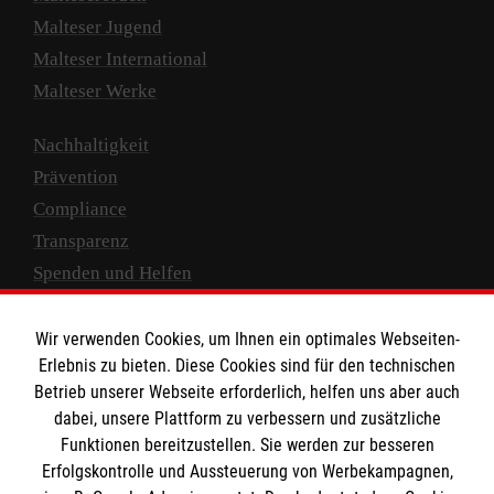
Malteser Jugend
Malteser International
Malteser Werke
Nachhaltigkeit
Prävention
Compliance
Transparenz
Spenden und Helfen
Spendenkonto
Wir verwenden Cookies, um Ihnen ein optimales Webseiten-
Empfänger: Malteser Hilfsdienst e.V.
Erlebnis zu bieten. Diese Cookies sind für den technischen
Betrieb unserer Webseite erforderlich, helfen uns aber auch
IBAN: DE10 3706 0120 1201 2000 12
dabei, unsere Plattform zu verbessern und zusätzliche
BIC: GENODED 1PA7
Funktionen bereitzustellen. Sie werden zur besseren
Erfolgskontrolle und Aussteuerung von Werbekampagnen,