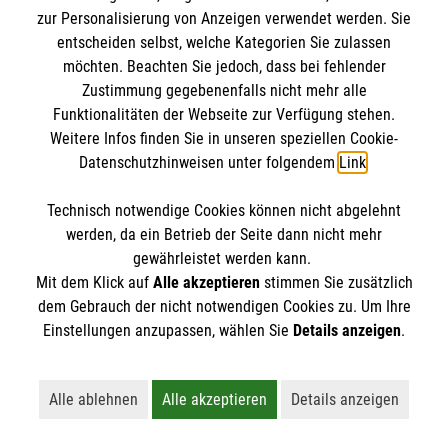
IBAN: DE10 3706 0120 1201 2000 12
zur Personalisierung von Anzeigen verwendet werden. Sie
BIC: GENODED 1PA7
entscheiden selbst, welche Kategorien Sie zulassen
möchten. Beachten Sie jedoch, dass bei fehlender
Zustimmung gegebenenfalls nicht mehr alle
Funktionalitäten der Webseite zur Verfügung stehen.
Weitere Infos finden Sie in unseren speziellen Cookie-
Datenschutzhinweisen unter folgendem
Link
.
Technisch notwendige Cookies können nicht abgelehnt
werden, da ein Betrieb der Seite dann nicht mehr
Newsletter abonnieren
gewährleistet werden kann.
Mit dem Klick auf
Alle akzeptieren
stimmen Sie zusätzlich
dem Gebrauch der nicht notwendigen Cookies zu. Um Ihre
Cookies verwalten
|
AGB
|
Impressum
|
Datenschutz
|
Einstellungen anzupassen, wählen Sie
Details anzeigen
.
Barrierefreiheit
|
Kontakt
|
Sharepoint
|
Mediathek
Alle ablehnen
Alle akzeptieren
Details anzeigen
Lehnt alle nicht-essentiellen Cookies ab
Akzeptiert alle Cookies einschließl
Öffnet detaillie