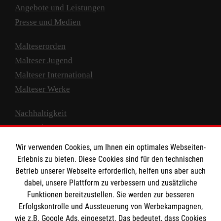
Angebote und Leistungen
Presse und Medien
Malteserorden
Malteser Jugend
Malteser International
Malteser Werke
Nachhaltigkeit
Prävention
Compliance
Wir verwenden Cookies, um Ihnen ein optimales Webseiten-
Transparenz
Erlebnis zu bieten. Diese Cookies sind für den technischen
Spenden und Helfen
Betrieb unserer Webseite erforderlich, helfen uns aber auch
dabei, unsere Plattform zu verbessern und zusätzliche
Spendenkonto
Funktionen bereitzustellen. Sie werden zur besseren
Erfolgskontrolle und Aussteuerung von Werbekampagnen,
Empfänger: Malteser Hilfsdienst e.V.
wie z.B. Google Ads, eingesetzt. Das bedeutet, dass Cookies