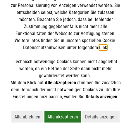
IBAN: DE10 3706 0120 1201 2000 12
zur Personalisierung von Anzeigen verwendet werden. Sie
BIC: GENODED 1PA7
entscheiden selbst, welche Kategorien Sie zulassen
möchten. Beachten Sie jedoch, dass bei fehlender
Zustimmung gegebenenfalls nicht mehr alle
Funktionalitäten der Webseite zur Verfügung stehen.
Weitere Infos finden Sie in unseren speziellen Cookie-
Datenschutzhinweisen unter folgendem
Link
.
Technisch notwendige Cookies können nicht abgelehnt
werden, da ein Betrieb der Seite dann nicht mehr
Newsletter abonnieren
gewährleistet werden kann.
Mit dem Klick auf
Alle akzeptieren
stimmen Sie zusätzlich
dem Gebrauch der nicht notwendigen Cookies zu. Um Ihre
Cookies verwalten
|
AGB
|
Impressum
|
Datenschutz
|
Einstellungen anzupassen, wählen Sie
Details anzeigen
.
Barrierefreiheit
|
Kontakt
|
Sharepoint
|
Mediathek
Alle ablehnen
Alle akzeptieren
Details anzeigen
Lehnt alle nicht-essentiellen Cookies ab
Akzeptiert alle Cookies einschließl
Öffnet detaillie