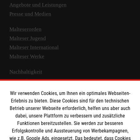
Angebote und Leistungen
Presse und Medien
Malteserorden
Malteser Jugend
Malteser International
Malteser Werke
Nachhaltigkeit
Prävention
Compliance
Wir verwenden Cookies, um Ihnen ein optimales Webseiten-
Transparenz
Erlebnis zu bieten. Diese Cookies sind für den technischen
Spenden und Helfen
Betrieb unserer Webseite erforderlich, helfen uns aber auch
dabei, unsere Plattform zu verbessern und zusätzliche
Spendenkonto
Funktionen bereitzustellen. Sie werden zur besseren
Erfolgskontrolle und Aussteuerung von Werbekampagnen,
Empfänger: Malteser Hilfsdienst e.V.
wie z.B. Google Ads, eingesetzt. Das bedeutet, dass Cookies