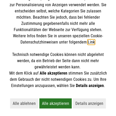
IBAN: DE10 3706 0120 1201 2000 12
zur Personalisierung von Anzeigen verwendet werden. Sie
BIC: GENODED 1PA7
entscheiden selbst, welche Kategorien Sie zulassen
möchten. Beachten Sie jedoch, dass bei fehlender
Zustimmung gegebenenfalls nicht mehr alle
Funktionalitäten der Webseite zur Verfügung stehen.
Weitere Infos finden Sie in unseren speziellen Cookie-
Datenschutzhinweisen unter folgendem
Link
.
Technisch notwendige Cookies können nicht abgelehnt
werden, da ein Betrieb der Seite dann nicht mehr
Newsletter abonnieren
gewährleistet werden kann.
Mit dem Klick auf
Alle akzeptieren
stimmen Sie zusätzlich
dem Gebrauch der nicht notwendigen Cookies zu. Um Ihre
Cookies verwalten
|
AGB
|
Impressum
|
Datenschutz
|
Einstellungen anzupassen, wählen Sie
Details anzeigen
.
Barrierefreiheit
|
Kontakt
|
Sharepoint
|
Mediathek
Alle ablehnen
Alle akzeptieren
Details anzeigen
Lehnt alle nicht-essentiellen Cookies ab
Akzeptiert alle Cookies einschließl
Öffnet detaillie