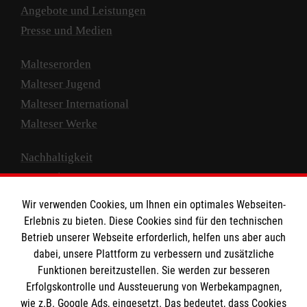
Angebote und Leistungen
Presse und Medien
Malteserorden
Malteser Jugend
Malteser International
Malteser Werke
Nachhaltigkeit
Prävention
Compliance
Wir verwenden Cookies, um Ihnen ein optimales Webseiten-
Transparenz
Erlebnis zu bieten. Diese Cookies sind für den technischen
Spenden und Helfen
Betrieb unserer Webseite erforderlich, helfen uns aber auch
dabei, unsere Plattform zu verbessern und zusätzliche
Spendenkonto
Funktionen bereitzustellen. Sie werden zur besseren
Erfolgskontrolle und Aussteuerung von Werbekampagnen,
Empfänger: Malteser Hilfsdienst e.V.
wie z.B. Google Ads, eingesetzt. Das bedeutet, dass Cookies