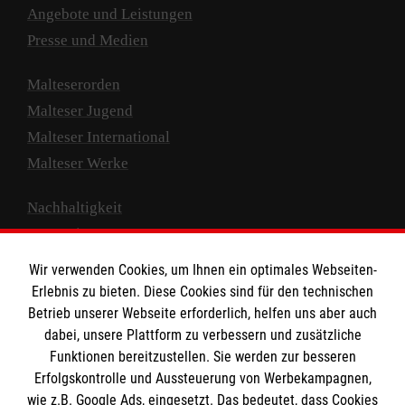
Angebote und Leistungen
Presse und Medien
Malteserorden
Malteser Jugend
Malteser International
Malteser Werke
Nachhaltigkeit
Prävention
Compliance
Wir verwenden Cookies, um Ihnen ein optimales Webseiten-
Transparenz
Erlebnis zu bieten. Diese Cookies sind für den technischen
Spenden und Helfen
Betrieb unserer Webseite erforderlich, helfen uns aber auch
dabei, unsere Plattform zu verbessern und zusätzliche
Spendenkonto
Funktionen bereitzustellen. Sie werden zur besseren
Erfolgskontrolle und Aussteuerung von Werbekampagnen,
Empfänger: Malteser Hilfsdienst e.V.
wie z.B. Google Ads, eingesetzt. Das bedeutet, dass Cookies