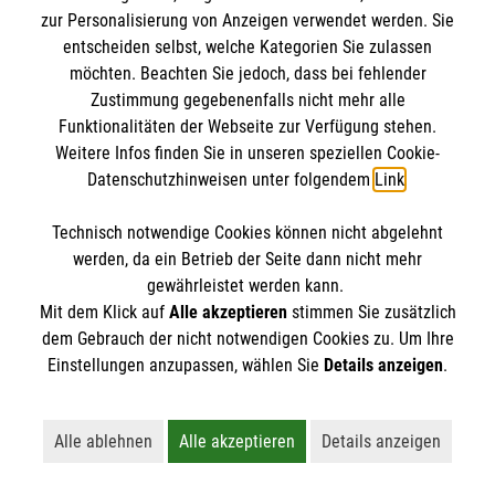
IBAN: DE10 3706 0120 1201 2000 12
zur Personalisierung von Anzeigen verwendet werden. Sie
BIC: GENODED 1PA7
entscheiden selbst, welche Kategorien Sie zulassen
möchten. Beachten Sie jedoch, dass bei fehlender
Zustimmung gegebenenfalls nicht mehr alle
Funktionalitäten der Webseite zur Verfügung stehen.
Weitere Infos finden Sie in unseren speziellen Cookie-
Datenschutzhinweisen unter folgendem
Link
.
Technisch notwendige Cookies können nicht abgelehnt
werden, da ein Betrieb der Seite dann nicht mehr
Newsletter abonnieren
gewährleistet werden kann.
Mit dem Klick auf
Alle akzeptieren
stimmen Sie zusätzlich
dem Gebrauch der nicht notwendigen Cookies zu. Um Ihre
Cookies verwalten
|
AGB
|
Impressum
|
Datenschutz
|
Einstellungen anzupassen, wählen Sie
Details anzeigen
.
Barrierefreiheit
|
Kontakt
|
Sharepoint
|
Mediathek
Alle ablehnen
Alle akzeptieren
Details anzeigen
Lehnt alle nicht-essentiellen Cookies ab
Akzeptiert alle Cookies einschließl
Öffnet detaillie