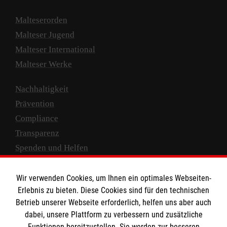
Malteserorden
Malteser Jugend
Malteser International
Malteser Werke
Nachhaltigkeit
Prävention
Compliance
Transparenz
Spenden und Helfen
Spendenkonto
Wir verwenden Cookies, um Ihnen ein optimales Webseiten-
Empfänger: Malteser Hilfsdienst e.V.
Erlebnis zu bieten. Diese Cookies sind für den technischen
Betrieb unserer Webseite erforderlich, helfen uns aber auch
IBAN: DE10 3706 0120 1201 2000 12
dabei, unsere Plattform zu verbessern und zusätzliche
BIC: GENODED 1PA7
Funktionen bereitzustellen. Sie werden zur besseren