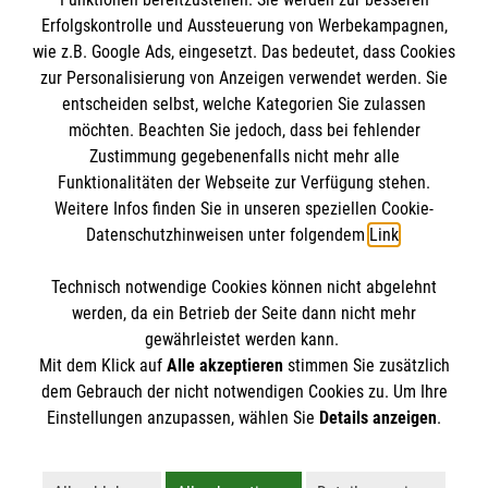
Erfolgskontrolle und Aussteuerung von Werbekampagnen,
wie z.B. Google Ads, eingesetzt. Das bedeutet, dass Cookies
zur Personalisierung von Anzeigen verwendet werden. Sie
entscheiden selbst, welche Kategorien Sie zulassen
möchten. Beachten Sie jedoch, dass bei fehlender
Zustimmung gegebenenfalls nicht mehr alle
Funktionalitäten der Webseite zur Verfügung stehen.
Weitere Infos finden Sie in unseren speziellen Cookie-
Newsletter abonnieren
Datenschutzhinweisen unter folgendem
Link
.
Technisch notwendige Cookies können nicht abgelehnt
Cookies verwalten
|
AGB
|
Impressum
|
Datenschutz
|
werden, da ein Betrieb der Seite dann nicht mehr
Barrierefreiheit
|
Kontakt
|
Sharepoint
|
Mediathek
gewährleistet werden kann.
Mit dem Klick auf
Alle akzeptieren
stimmen Sie zusätzlich
dem Gebrauch der nicht notwendigen Cookies zu. Um Ihre
Einstellungen anzupassen, wählen Sie
Details anzeigen
.