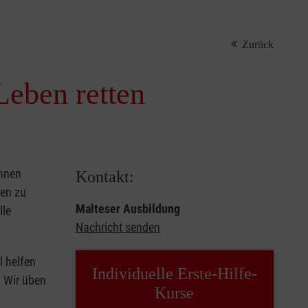
Zurück
Leben retten
önnen
Kontakt:
sen zu
Malteser Ausbildung
lle
Nachricht senden
l helfen
Individuelle Erste-Hilfe-
. Wir üben
Kurse