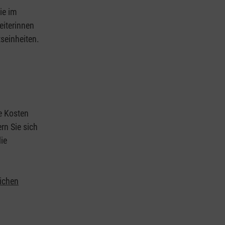
ie im
eiterinnen
tseinheiten.
ie Kosten
rn Sie sich
ie
lichen