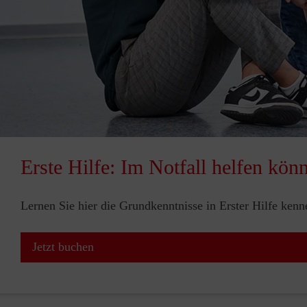
Erste Hilfe: Im Notfall helfen kön
Lernen Sie hier die Grundkenntnisse in Erster Hilfe ken
Jetzt buchen