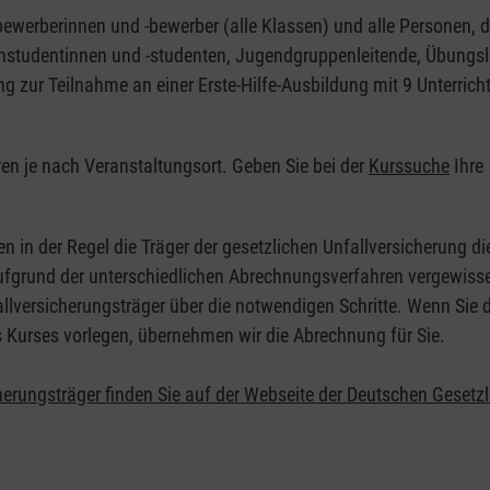
nbewerberinnen und -bewerber (alle Klassen) und alle Personen, d
zinstudentinnen und -studenten, Jugendgruppenleitende, Übungsl
ng zur Teilnahme an einer Erste-Hilfe-Ausbildung mit 9 Unterrich
eren je nach Veranstaltungsort. Geben Sie bei der
Kurssuche
Ihre
.
en in der Regel die Träger der gesetzlichen Unfallversicherung d
 Aufgrund der unterschiedlichen Abrechnungsverfahren vergewisse
allversicherungsträger über die notwendigen Schritte. Wenn Sie d
s Kurses vorlegen, übernehmen wir die Abrechnung für Sie.
herungsträger finden Sie auf der Webseite der Deutschen Gesetz