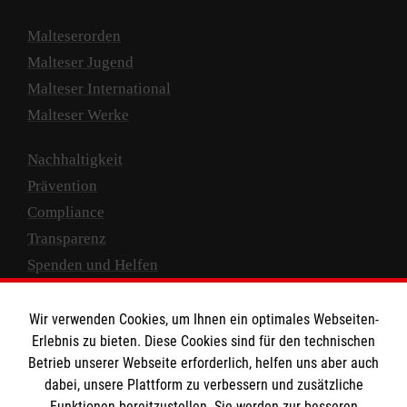
Malteserorden
Malteser Jugend
Malteser International
Malteser Werke
Nachhaltigkeit
Prävention
Compliance
Transparenz
Spenden und Helfen
Spendenkonto
Wir verwenden Cookies, um Ihnen ein optimales Webseiten-
Empfänger: Malteser Hilfsdienst e.V.
Erlebnis zu bieten. Diese Cookies sind für den technischen
Betrieb unserer Webseite erforderlich, helfen uns aber auch
IBAN: DE10 3706 0120 1201 2000 12
dabei, unsere Plattform zu verbessern und zusätzliche
BIC: GENODED 1PA7
Funktionen bereitzustellen. Sie werden zur besseren