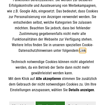
Erfolgskontrolle und Aussteuerung von Werbekampagnen,
wie z.B. Google Ads, eingesetzt. Das bedeutet, dass Cookies
zur Personalisierung von Anzeigen verwendet werden. Sie
entscheiden selbst, welche Kategorien Sie zulassen
möchten. Beachten Sie jedoch, dass bei fehlender
Zustimmung gegebenenfalls nicht mehr alle
Funktionalitäten der Webseite zur Verfügung stehen.
Weitere Infos finden Sie in unseren speziellen Cookie-
Newsletter abonnieren
Datenschutzhinweisen unter folgendem
Link
.
Technisch notwendige Cookies können nicht abgelehnt
Cookies verwalten
|
AGB
|
Impressum
|
Datenschutz
|
werden, da ein Betrieb der Seite dann nicht mehr
Barrierefreiheit
|
Kontakt
|
Sharepoint
|
Mediathek
gewährleistet werden kann.
Mit dem Klick auf
Alle akzeptieren
stimmen Sie zusätzlich
dem Gebrauch der nicht notwendigen Cookies zu. Um Ihre
Einstellungen anzupassen, wählen Sie
Details anzeigen
.