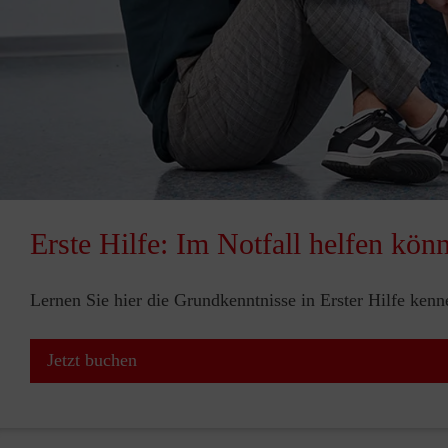
Erste Hilfe: Im Notfall helfen kön
Lernen Sie hier die Grundkenntnisse in Erster Hilfe ken
Jetzt buchen