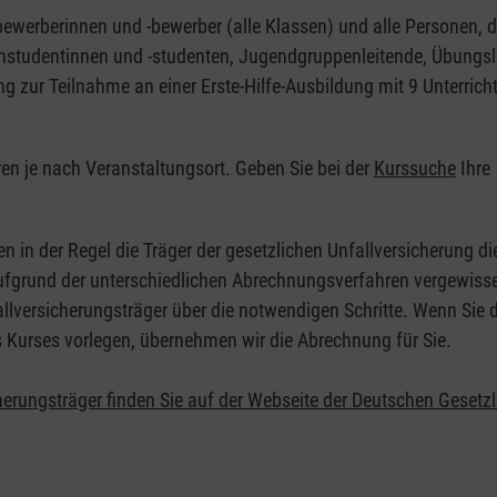
nbewerberinnen und -bewerber (alle Klassen) und alle Personen, d
zinstudentinnen und -studenten, Jugendgruppenleitende, Übungsl
ng zur Teilnahme an einer Erste-Hilfe-Ausbildung mit 9 Unterrich
eren je nach Veranstaltungsort. Geben Sie bei der
Kurssuche
Ihre
.
en in der Regel die Träger der gesetzlichen Unfallversicherung d
 Aufgrund der unterschiedlichen Abrechnungsverfahren vergewisse
allversicherungsträger über die notwendigen Schritte. Wenn Sie d
s Kurses vorlegen, übernehmen wir die Abrechnung für Sie.
herungsträger finden Sie auf der Webseite der Deutschen Gesetz