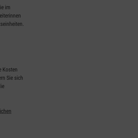
ie im
eiterinnen
tseinheiten.
ie Kosten
rn Sie sich
ie
lichen