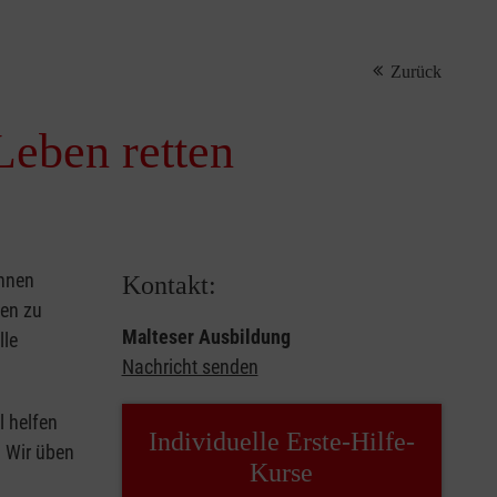
Zurück
Leben retten
önnen
Kontakt:
sen zu
Malteser Ausbildung
lle
Nachricht senden
l helfen
Individuelle Erste-Hilfe-
. Wir üben
Kurse