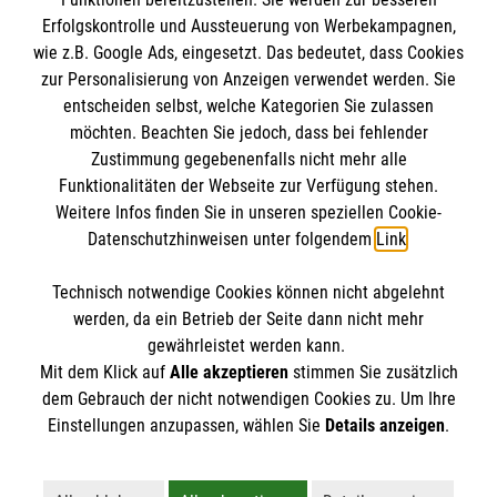
Erfolgskontrolle und Aussteuerung von Werbekampagnen,
wie z.B. Google Ads, eingesetzt. Das bedeutet, dass Cookies
zur Personalisierung von Anzeigen verwendet werden. Sie
entscheiden selbst, welche Kategorien Sie zulassen
möchten. Beachten Sie jedoch, dass bei fehlender
Zustimmung gegebenenfalls nicht mehr alle
Funktionalitäten der Webseite zur Verfügung stehen.
Weitere Infos finden Sie in unseren speziellen Cookie-
Newsletter abonnieren
Datenschutzhinweisen unter folgendem
Link
.
Technisch notwendige Cookies können nicht abgelehnt
Cookies verwalten
|
AGB
|
Impressum
|
Datenschutz
|
werden, da ein Betrieb der Seite dann nicht mehr
Barrierefreiheit
|
Kontakt
|
Sharepoint
|
Mediathek
gewährleistet werden kann.
Mit dem Klick auf
Alle akzeptieren
stimmen Sie zusätzlich
dem Gebrauch der nicht notwendigen Cookies zu. Um Ihre
Einstellungen anzupassen, wählen Sie
Details anzeigen
.