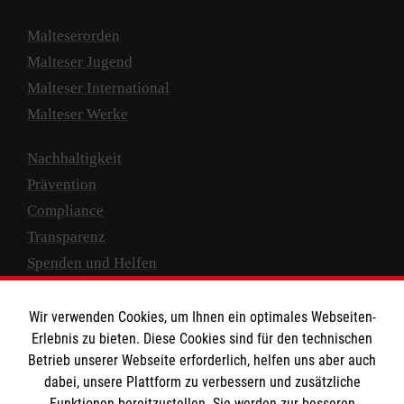
Malteserorden
Malteser Jugend
Malteser International
Malteser Werke
Nachhaltigkeit
Prävention
Compliance
Transparenz
Spenden und Helfen
Spendenkonto
Wir verwenden Cookies, um Ihnen ein optimales Webseiten-
Empfänger: Malteser Hilfsdienst e.V.
Erlebnis zu bieten. Diese Cookies sind für den technischen
Betrieb unserer Webseite erforderlich, helfen uns aber auch
IBAN: DE10 3706 0120 1201 2000 12
dabei, unsere Plattform zu verbessern und zusätzliche
BIC: GENODED 1PA7
Funktionen bereitzustellen. Sie werden zur besseren