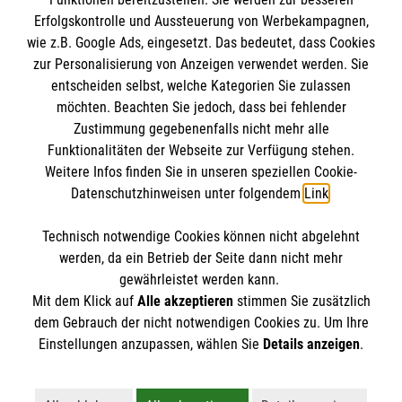
Erfolgskontrolle und Aussteuerung von Werbekampagnen,
wie z.B. Google Ads, eingesetzt. Das bedeutet, dass Cookies
zur Personalisierung von Anzeigen verwendet werden. Sie
entscheiden selbst, welche Kategorien Sie zulassen
möchten. Beachten Sie jedoch, dass bei fehlender
Zustimmung gegebenenfalls nicht mehr alle
Funktionalitäten der Webseite zur Verfügung stehen.
Weitere Infos finden Sie in unseren speziellen Cookie-
Newsletter abonnieren
Datenschutzhinweisen unter folgendem
Link
.
Technisch notwendige Cookies können nicht abgelehnt
Cookies verwalten
|
AGB
|
Impressum
|
Datenschutz
|
werden, da ein Betrieb der Seite dann nicht mehr
Barrierefreiheit
|
Kontakt
|
Sharepoint
|
Mediathek
gewährleistet werden kann.
Mit dem Klick auf
Alle akzeptieren
stimmen Sie zusätzlich
dem Gebrauch der nicht notwendigen Cookies zu. Um Ihre
Einstellungen anzupassen, wählen Sie
Details anzeigen
.