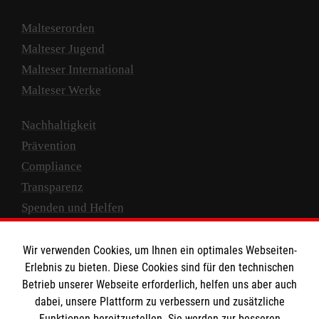
Malteserorden
Malteser Jugend
Malteser International
Malteser Werke
Nachhaltigkeit
Prävention
Compliance
Transparenz
Spenden und Helfen
Spendenkonto
Wir verwenden Cookies, um Ihnen ein optimales Webseiten-
Empfänger: Malteser Hilfsdienst e.V.
Erlebnis zu bieten. Diese Cookies sind für den technischen
Betrieb unserer Webseite erforderlich, helfen uns aber auch
IBAN: DE10 3706 0120 1201 2000 12
dabei, unsere Plattform zu verbessern und zusätzliche
BIC: GENODED 1PA7
Funktionen bereitzustellen. Sie werden zur besseren