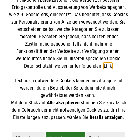
Erfolgskontrolle und Aussteuerung von Werbekampagnen,
wie z.B. Google Ads, eingesetzt. Das bedeutet, dass Cookies
zur Personalisierung von Anzeigen verwendet werden. Sie
entscheiden selbst, welche Kategorien Sie zulassen
möchten. Beachten Sie jedoch, dass bei fehlender
Zustimmung gegebenenfalls nicht mehr alle
Funktionalitäten der Webseite zur Verfügung stehen.
Weitere Infos finden Sie in unseren speziellen Cookie-
Newsletter abonnieren
Datenschutzhinweisen unter folgendem
Link
.
Technisch notwendige Cookies können nicht abgelehnt
Cookies verwalten
|
AGB
|
Impressum
|
Datenschutz
|
werden, da ein Betrieb der Seite dann nicht mehr
Barrierefreiheit
|
Kontakt
|
Sharepoint
|
Mediathek
gewährleistet werden kann.
Mit dem Klick auf
Alle akzeptieren
stimmen Sie zusätzlich
dem Gebrauch der nicht notwendigen Cookies zu. Um Ihre
Einstellungen anzupassen, wählen Sie
Details anzeigen
.