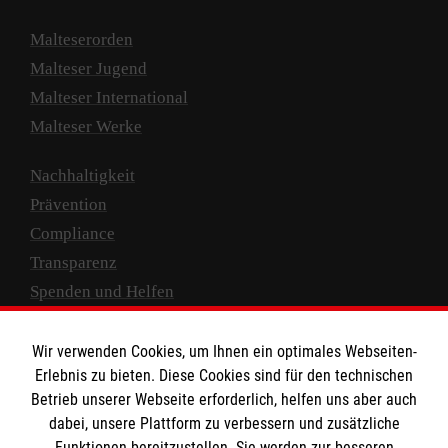
Malteserorden
Malteser Jugend
Malteser International
Malteser Werke
Nachhaltigkeit
Prävention
Compliance
Transparenz
Spenden und Helfen
Spendenkonto
Wir verwenden Cookies, um Ihnen ein optimales Webseiten-
Empfänger: Malteser Hilfsdienst e.V.
Erlebnis zu bieten. Diese Cookies sind für den technischen
Betrieb unserer Webseite erforderlich, helfen uns aber auch
IBAN: DE10 3706 0120 1201 2000 12
dabei, unsere Plattform zu verbessern und zusätzliche
BIC: GENODED 1PA7
Funktionen bereitzustellen. Sie werden zur besseren