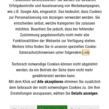
Erfolgskontrolle und Aussteuerung von Werbekampagnen,
wie z.B. Google Ads, eingesetzt. Das bedeutet, dass Cookies
zur Personalisierung von Anzeigen verwendet werden. Sie
entscheiden selbst, welche Kategorien Sie zulassen
möchten. Beachten Sie jedoch, dass bei fehlender
Zustimmung gegebenenfalls nicht mehr alle
Funktionalitäten der Webseite zur Verfügung stehen.
Weitere Infos finden Sie in unseren speziellen Cookie-
Newsletter abonnieren
Datenschutzhinweisen unter folgendem
Link
.
Technisch notwendige Cookies können nicht abgelehnt
Cookies verwalten
|
AGB
|
Impressum
|
Datenschutz
|
werden, da ein Betrieb der Seite dann nicht mehr
Barrierefreiheit
|
Kontakt
|
Sharepoint
|
Mediathek
gewährleistet werden kann.
Mit dem Klick auf
Alle akzeptieren
stimmen Sie zusätzlich
dem Gebrauch der nicht notwendigen Cookies zu. Um Ihre
Einstellungen anzupassen, wählen Sie
Details anzeigen
.