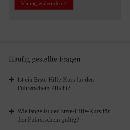
Vertrag widerrufen >
Häufig gestellte Fragen
Ist ein Erste-Hilfe-Kurs für den
Führerschein Pflicht?
Die Teilnahme an einem Erste-Hilfe-Kurs ist
Wie lange ist der Erste-Hilfe-Kurs für
Pflicht, bevor Sie Ihren Führerschein erhalten
den Führerschein gültig?
können. Vor der Führerscheinprüfung müssen