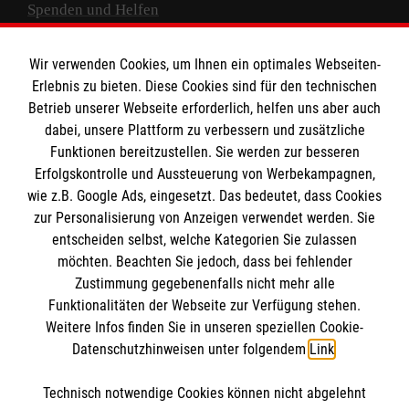
Spenden und Helfen
Spendenkonto
Wir verwenden Cookies, um Ihnen ein optimales Webseiten-
Empfänger: Malteser Hilfsdienst e.V.
Erlebnis zu bieten. Diese Cookies sind für den technischen
Betrieb unserer Webseite erforderlich, helfen uns aber auch
IBAN: DE10 3706 0120 1201 2000 12
dabei, unsere Plattform zu verbessern und zusätzliche
BIC: GENODED 1PA7
Funktionen bereitzustellen. Sie werden zur besseren
Erfolgskontrolle und Aussteuerung von Werbekampagnen,
wie z.B. Google Ads, eingesetzt. Das bedeutet, dass Cookies
zur Personalisierung von Anzeigen verwendet werden. Sie
entscheiden selbst, welche Kategorien Sie zulassen
möchten. Beachten Sie jedoch, dass bei fehlender
Zustimmung gegebenenfalls nicht mehr alle
Funktionalitäten der Webseite zur Verfügung stehen.
Weitere Infos finden Sie in unseren speziellen Cookie-
Newsletter abonnieren
Datenschutzhinweisen unter folgendem
Link
.
Technisch notwendige Cookies können nicht abgelehnt
Cookies verwalten
|
AGB
|
Impressum
|
Datenschutz
|