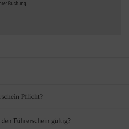
Ihrer Buchung.
rschein Pflicht?
 bevor Sie Ihren Führerschein erhalten können. Vor der Führersch
r den Führerschein gültig?
ass Sie einen Erste-Hilfe-Kurs erfolgreich abgeschlossen haben.