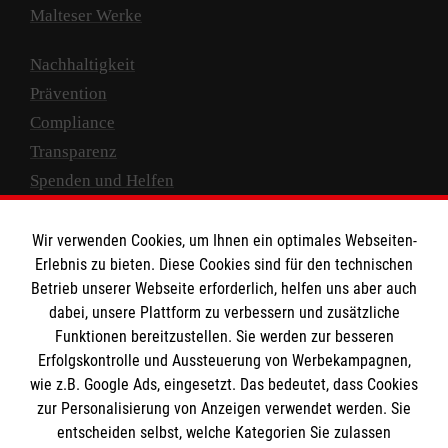
Malteser Werke
Nachhaltigkeit
Prävention
Compliance
Transparenz
Spenden und Helfen
Spendenkonto
Wir verwenden Cookies, um Ihnen ein optimales Webseiten-
Empfänger: Malteser Hilfsdienst e.V.
Erlebnis zu bieten. Diese Cookies sind für den technischen
Betrieb unserer Webseite erforderlich, helfen uns aber auch
IBAN: DE10 3706 0120 1201 2000 12
dabei, unsere Plattform zu verbessern und zusätzliche
BIC: GENODED 1PA7
Funktionen bereitzustellen. Sie werden zur besseren
Erfolgskontrolle und Aussteuerung von Werbekampagnen,
wie z.B. Google Ads, eingesetzt. Das bedeutet, dass Cookies
zur Personalisierung von Anzeigen verwendet werden. Sie
entscheiden selbst, welche Kategorien Sie zulassen