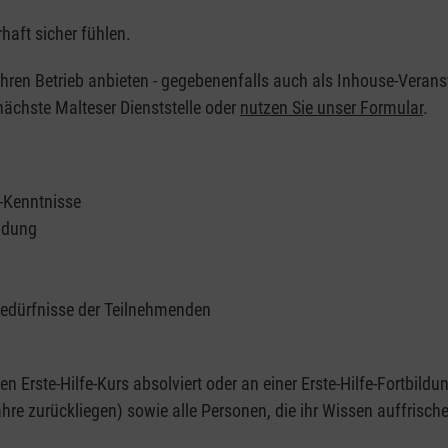
haft sicher fühlen.
 Ihren Betrieb anbieten - gegebenenfalls auch als Inhouse-Verans
nächste Malteser Dienststelle oder
nutzen Sie unser Formular
.
e-Kenntnisse
ildung
Bedürfnisse der Teilnehmenden
nen Erste-Hilfe-Kurs absolviert oder an einer Erste-Hilfe-Fortbildu
re zurückliegen) sowie alle Personen, die ihr Wissen auffrisch