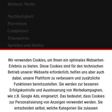
Malteser Werke
Nachhaltigkeit
Prävention
Compliance
Transparenz
Spenden und Helfen
Spendenkonto
Wir verwenden Cookies, um Ihnen ein optimales Webseiten-
Empfänger: Malteser Hilfsdienst e.V.
Erlebnis zu bieten. Diese Cookies sind für den technischen
Betrieb unserer Webseite erforderlich, helfen uns aber auch
IBAN: DE10 3706 0120 1201 2000 12
dabei, unsere Plattform zu verbessern und zusätzliche
BIC: GENODED 1PA7
Funktionen bereitzustellen. Sie werden zur besseren
Erfolgskontrolle und Aussteuerung von Werbekampagnen,
wie z.B. Google Ads, eingesetzt. Das bedeutet, dass Cookies
zur Personalisierung von Anzeigen verwendet werden. Sie
entscheiden selbst, welche Kategorien Sie zulassen