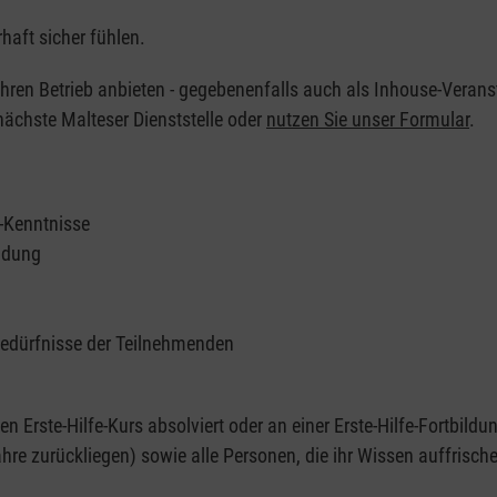
haft sicher fühlen.
 Ihren Betrieb anbieten - gegebenenfalls auch als Inhouse-Verans
nächste Malteser Dienststelle oder
nutzen Sie unser Formular
.
e-Kenntnisse
ildung
Bedürfnisse der Teilnehmenden
nen Erste-Hilfe-Kurs absolviert oder an einer Erste-Hilfe-Fortbildu
re zurückliegen) sowie alle Personen, die ihr Wissen auffrisch