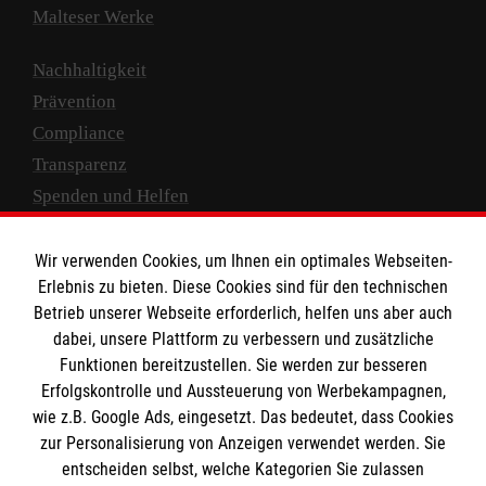
Malteser Werke
Nachhaltigkeit
Prävention
Compliance
Transparenz
Spenden und Helfen
Spendenkonto
Wir verwenden Cookies, um Ihnen ein optimales Webseiten-
Empfänger: Malteser Hilfsdienst e.V.
Erlebnis zu bieten. Diese Cookies sind für den technischen
Betrieb unserer Webseite erforderlich, helfen uns aber auch
IBAN: DE10 3706 0120 1201 2000 12
dabei, unsere Plattform zu verbessern und zusätzliche
BIC: GENODED 1PA7
Funktionen bereitzustellen. Sie werden zur besseren
Erfolgskontrolle und Aussteuerung von Werbekampagnen,
wie z.B. Google Ads, eingesetzt. Das bedeutet, dass Cookies
zur Personalisierung von Anzeigen verwendet werden. Sie
entscheiden selbst, welche Kategorien Sie zulassen