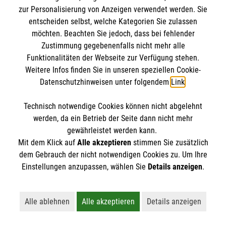
Kursdetails
zur Personalisierung von Anzeigen verwendet werden. Sie
entscheiden selbst, welche Kategorien Sie zulassen
Anmelden
möchten. Beachten Sie jedoch, dass bei fehlender
Zustimmung gegebenenfalls nicht mehr alle
Funktionalitäten der Webseite zur Verfügung stehen.
Weitere Infos finden Sie in unseren speziellen Cookie-
vorherige
1
…
4
5
6
7
Datenschutzhinweisen unter folgendem
Link
.
8
…
15
nächste
Technisch notwendige Cookies können nicht abgelehnt
werden, da ein Betrieb der Seite dann nicht mehr
gewährleistet werden kann.
Mit dem Klick auf
Alle akzeptieren
stimmen Sie zusätzlich
dem Gebrauch der nicht notwendigen Cookies zu. Um Ihre
Einstellungen anzupassen, wählen Sie
Details anzeigen
.
Kursbuchung widerrufen
Alle ablehnen
Alle akzeptieren
Details anzeigen
Lehnt alle nicht-essentiellen Cookies ab
Akzeptiert alle Cookies einschließl
Öffnet detaillie
Hier können Sie die Buchung Ihres Kurses