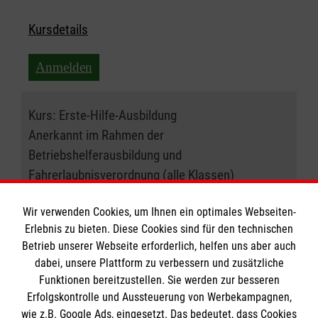
Kursdetails
Anmelden
Kurs:
Erste-Hilfe-Ausbildung
Anerkannt im Rahmen der
Betriebshelferausbildung und
Fahrerlaubnisverordnung (alle Klassen)
22.06.2027 , 08:30 Uhr
Wir verwenden Cookies, um Ihnen ein optimales Webseiten-
Erlebnis zu bieten. Diese Cookies sind für den technischen
Betrieb unserer Webseite erforderlich, helfen uns aber auch
Ort:
50933 Köln
dabei, unsere Plattform zu verbessern und zusätzliche
Funktionen bereitzustellen. Sie werden zur besseren
Freie Plätze:
20
Erfolgskontrolle und Aussteuerung von Werbekampagnen,
wie z.B. Google Ads, eingesetzt. Das bedeutet, dass Cookies