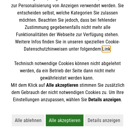
zur Personalisierung von Anzeigen verwendet werden. Sie
Empfohlen wird eine Frequenz von 100 bis 120
entscheiden selbst, welche Kategorien Sie zulassen
Kompressionen pro Minute.
möchten. Beachten Sie jedoch, dass bei fehlender
Zustimmung gegebenenfalls nicht mehr alle
Funktionalitäten der Webseite zur Verfügung stehen.
Weitere Infos finden Sie in unseren speziellen Cookie-
Datenschutzhinweisen unter folgendem
Link
.
Technisch notwendige Cookies können nicht abgelehnt
werden, da ein Betrieb der Seite dann nicht mehr
gewährleistet werden kann.
Mit dem Klick auf
Alle akzeptieren
stimmen Sie zusätzlich
dem Gebrauch der nicht notwendigen Cookies zu. Um Ihre
Einstellungen anzupassen, wählen Sie
Details anzeigen
.
Alle ablehnen
Alle akzeptieren
Details anzeigen
Lehnt alle nicht-essentiellen Cookies ab
Akzeptiert alle Cookies einschließl
Öffnet detaillie