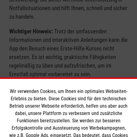
Notfallsituationen und hilft Ihnen, schnell und sicher
zu handeln.
Wichtiger Hinweis:
Trotz der umfassenden
Informationen und interaktiven Anleitungen kann die
App den Besuch eines Erste-Hilfe-Kurses nicht
ersetzen. Es ist wichtig, praktische Fähigkeiten
regelmäßig zu üben und aufzufrischen, um im
Ernstfall optimal vorbereitet zu sein.
Wir verwenden Cookies, um Ihnen ein optimales Webseiten-
Jetzt die Erste-Hilfe-App herunterladen
Erlebnis zu bieten. Diese Cookies sind für den technischen
Betrieb unserer Webseite erforderlich, helfen uns aber auch
dabei, unsere Plattform zu verbessern und zusätzliche
Funktionen bereitzustellen. Sie werden zur besseren
Erfolgskontrolle und Aussteuerung von Werbekampagnen,
wie z.B. Google Ads, eingesetzt. Das bedeutet, dass Cookies