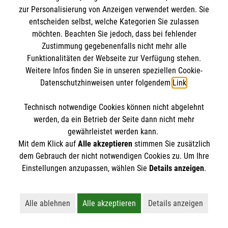
Ihren nächsten Erste-Hilfe-Kurs bei den
zur Personalisierung von Anzeigen verwendet werden. Sie
Maltesern und informieren Sie sich über das
entscheiden selbst, welche Kategorien Sie zulassen
vielfältige Kursangebot.
möchten. Beachten Sie jedoch, dass bei fehlender
Informationen über die Malteser:
Erfahren Sie
Zustimmung gegebenenfalls nicht mehr alle
mehr über die verschiedenen Dienste und
Funktionalitäten der Webseite zur Verfügung stehen.
Aktivitäten der Malteser.
Weitere Infos finden Sie in unseren speziellen Cookie-
Datenschutzhinweisen unter folgendem
Link
.
Regelmäßige Updates:
Bleiben Sie stets
informiert durch regelmäßige Updates und
Technisch notwendige Cookies können nicht abgelehnt
saisonale Push-Benachrichtigungen, die Sie
werden, da ein Betrieb der Seite dann nicht mehr
über die neuesten Entwicklungen und Tipps zur
gewährleistet werden kann.
Ersten Hilfe auf dem Laufenden halten.
Mit dem Klick auf
Alle akzeptieren
stimmen Sie zusätzlich
dem Gebrauch der nicht notwendigen Cookies zu. Um Ihre
Die kostenlose Erste-Hilfe-App der Malteser leistet
Einstellungen anzupassen, wählen Sie
Details anzeigen
.
einen wichtigen Beitrag zur Sicherheit der
Bevölkerung. Sie bietet wertvolle Unterstützung in
Alle ablehnen
Alle akzeptieren
Details anzeigen
Notfallsituationen und hilft Ihnen, schnell und sicher
Lehnt alle nicht-essentiellen Cookies ab
Akzeptiert alle Cookies einschließl
Öffnet detaillie
zu handeln.