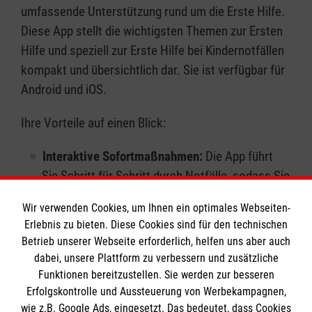
umfassende Unterstützung rund um die Erste Hilfe.
Diese App stellt die wichtigsten Themen zur Ersten
Hilfe und speziell zur Erste Hilfe bei Kindernotfällen
kompakt und übersichtlich dar. Sie ist verfügbar für
Android und iOS.
Ihre Vorteile auf einen Blick:
Interaktive Sofortmaßnahmen:
Die App führt
Sie Schritt für Schritt durch Notfälle, sodass Sie
in jeder Situation schnell und richtig handeln
Wir verwenden Cookies, um Ihnen ein optimales Webseiten-
können.
Erlebnis zu bieten. Diese Cookies sind für den technischen
Erste-Hilfe-Tipps:
Frischen Sie Ihre Kenntnisse
Betrieb unserer Webseite erforderlich, helfen uns aber auch
auf und vertiefen Sie Ihre Fähigkeiten mit
dabei, unsere Plattform zu verbessern und zusätzliche
nützlichen Tipps zur Ersten Hilfe.
Funktionen bereitzustellen. Sie werden zur besseren
Kursbuchung:
Buchen Sie direkt über die App
Erfolgskontrolle und Aussteuerung von Werbekampagnen,
wie z.B. Google Ads, eingesetzt. Das bedeutet, dass Cookies