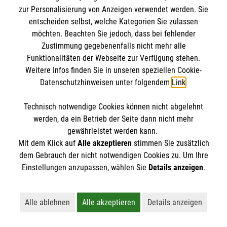
ausgestatteten Erste-Hilfe-Kasten zu Hause
zur Personalisierung von Anzeigen verwendet werden. Sie
Wer fit in Erster Hilfe bleiben will sollte sein
und im Auto haben und regelmäßig dessen
Wann muss die Seitenlage angewendet
entscheiden selbst, welche Kategorien Sie zulassen
Wissen alle zwei Jahre auffrischen.
Inhalte überprüfen und auffüllen.
möchten. Beachten Sie jedoch, dass bei fehlender
werden?
Zustimmung gegebenenfalls nicht mehr alle
Wenn Sie betrieblicher Ersthelfer oder
Funktionalitäten der Webseite zur Verfügung stehen.
Weitere Infos finden Sie in unseren speziellen Cookie-
Menschen sollten in die Seitenlage gedreht
betriebliche Ersthelferin sind, sind die
In welchem Rhythmus erfolgen
Datenschutzhinweisen unter folgendem
Link
.
werden, wenn sie nicht mehr ansprechbar sind,
Fortbildungen im Rhythmus von zwei Jahren
Herzdruckmassage und Beatmung?
aber noch normal atmen. Die Seitenlage sorgt
verpflichtend.
Technisch notwendige Cookies können nicht abgelehnt
dafür, dass die Atemwege freigehalten werden
werden, da ein Betrieb der Seite dann nicht mehr
Bei einem Herz-Kreislauf-Stillstand im Wechsel
und die Menschen zum Beispiel nicht ihr
gewährleistet werden kann.
In welcher Frequenz sollte der Brustkorb
immer 30 Herzdruckmassagen und dann zwei
eigenes Erbrochenes einatmen.
Mit dem Klick auf
Alle akzeptieren
stimmen Sie zusätzlich
bei der Herzdruckmassage gedrückt
Atemspenden.
dem Gebrauch der nicht notwendigen Cookies zu. Um Ihre
werden?
Einstellungen anzupassen, wählen Sie
Details anzeigen
.
Empfohlen wird eine Frequenz von 100 bis 120
Alle ablehnen
Alle akzeptieren
Details anzeigen
Kompressionen pro Minute.
Lehnt alle nicht-essentiellen Cookies ab
Akzeptiert alle Cookies einschließl
Öffnet detaillie