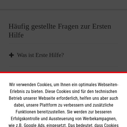
Häufig gestellte Fragen zur Ersten
Hilfe
Was ist Erste Hilfe?
Erste Hilfe ist die sofortige und
Wie kann ich mich auf Notfälle
vorübergehende Hilfe, die bei plötzlichen
Wir verwenden Cookies, um Ihnen ein optimales Webseiten-
vorbereiten?
Erkrankungen oder Verletzungen geleistet
Erlebnis zu bieten. Diese Cookies sind für den technischen
wird, um lebenswichtige Funktionen zu
Betrieb unserer Webseite erforderlich, helfen uns aber auch
Absolvieren Sie einen Erste-Hilfe-Kurs und
dabei, unsere Plattform zu verbessern und zusätzliche
erhalten oder bis professionelle medizinische
In welchen Abständen sollte ich einen
Funktionen bereitzustellen. Sie werden zur besseren
frischen diesen im besten Fall alle zwei Jahre
Hilfe eintrifft.
Erste-Hilfe-Kurs wiederholen?
Erfolgskontrolle und Aussteuerung von Werbekampagnen,
auf. Außerdem sollten Sie einen gut
wie z.B. Google Ads, eingesetzt. Das bedeutet, dass Cookies