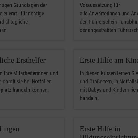
htigen Grundlagen der
Voraussetzung für
 erlernt - für richtige
alle Anwärterinnen und An
nd alltägliche
den Führerschein - unabhä
phen.
der angestrebten Führersc
liche Ersthelfer
Erste Hilfe am Kin
n Ihre Mitarbeiterinnen und
In diesen Kursen lernen Sie
, damit sie bei Notfällen
und Großeltern, in Notfalls
splatz handeln können.
mit Babys und Kindern rich
handeln.
dungen
Erste Hilfe in
Bildungseinrichtu