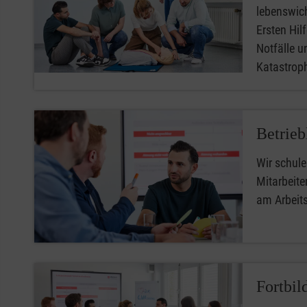
lebenswic
Ersten Hilfe
Notfälle u
Katastro
Betrieb
Wir schule
Mitarbeiter
am Arbeit
Fortbil