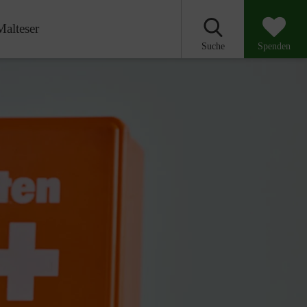
Malteser
Suche
Spenden