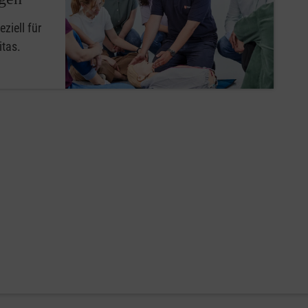
ziell für
itas.