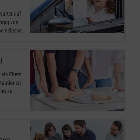
wärter auf
ngig von
heinklasse.
d
 als Eltern
ituationen
tig zu
ngen