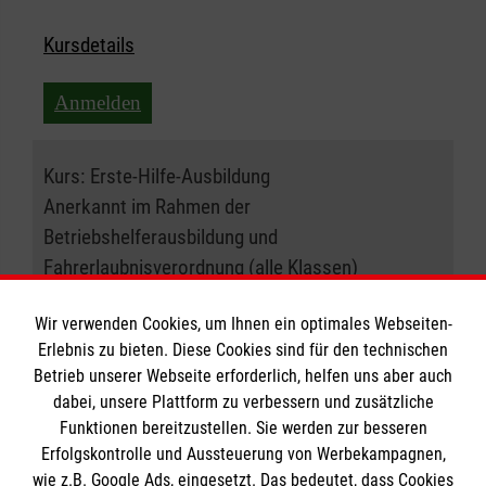
Kursdetails
Anmelden
Kurs:
Erste-Hilfe-Ausbildung
Anerkannt im Rahmen der
Betriebshelferausbildung und
Fahrerlaubnisverordnung (alle Klassen)
08.06.2027 , 08:30 Uhr
Wir verwenden Cookies, um Ihnen ein optimales Webseiten-
Erlebnis zu bieten. Diese Cookies sind für den technischen
Betrieb unserer Webseite erforderlich, helfen uns aber auch
Ort:
50933 Köln
dabei, unsere Plattform zu verbessern und zusätzliche
Funktionen bereitzustellen. Sie werden zur besseren
Freie Plätze:
20
Erfolgskontrolle und Aussteuerung von Werbekampagnen,
wie z.B. Google Ads, eingesetzt. Das bedeutet, dass Cookies