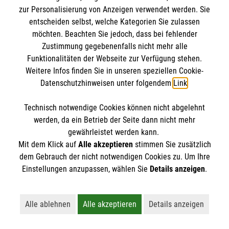
Kursdetails
zur Personalisierung von Anzeigen verwendet werden. Sie
entscheiden selbst, welche Kategorien Sie zulassen
Anmelden
möchten. Beachten Sie jedoch, dass bei fehlender
Zustimmung gegebenenfalls nicht mehr alle
Funktionalitäten der Webseite zur Verfügung stehen.
Weitere Infos finden Sie in unseren speziellen Cookie-
vorherige
1
…
9
10
11
12
Datenschutzhinweisen unter folgendem
Link
.
13
…
15
nächste
Technisch notwendige Cookies können nicht abgelehnt
werden, da ein Betrieb der Seite dann nicht mehr
gewährleistet werden kann.
Mit dem Klick auf
Alle akzeptieren
stimmen Sie zusätzlich
dem Gebrauch der nicht notwendigen Cookies zu. Um Ihre
Einstellungen anzupassen, wählen Sie
Details anzeigen
.
Kursbuchung widerrufen
Alle ablehnen
Alle akzeptieren
Details anzeigen
Lehnt alle nicht-essentiellen Cookies ab
Akzeptiert alle Cookies einschließl
Öffnet detaillie
Hier können Sie die Buchung Ihres Kurses