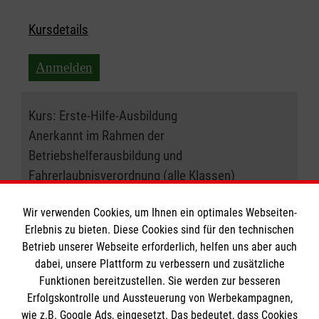
Kursdetails
Anmelden
Kurs:
Erste-Hilfe-Ausbildung
Anerkannt im Rahmen der
Betriebshelferausbildung und
Fahrerlaubnisverordnung (alle Klassen)
04.11.2026 , 09:00 Uhr
Wir verwenden Cookies, um Ihnen ein optimales Webseiten-
Erlebnis zu bieten. Diese Cookies sind für den technischen
Betrieb unserer Webseite erforderlich, helfen uns aber auch
Ort:
47805 Krefeld
dabei, unsere Plattform zu verbessern und zusätzliche
Funktionen bereitzustellen. Sie werden zur besseren
Freie Plätze:
14
Erfolgskontrolle und Aussteuerung von Werbekampagnen,
wie z.B. Google Ads, eingesetzt. Das bedeutet, dass Cookies