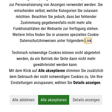
Kursdetails
zur Personalisierung von Anzeigen verwendet werden. Sie
entscheiden selbst, welche Kategorien Sie zulassen
Anmelden
möchten. Beachten Sie jedoch, dass bei fehlender
Zustimmung gegebenenfalls nicht mehr alle
Funktionalitäten der Webseite zur Verfügung stehen.
Weitere Infos finden Sie in unseren speziellen Cookie-
vorherige
1
2
3
4
5
Datenschutzhinweisen unter folgendem
Link
.
nächste
Technisch notwendige Cookies können nicht abgelehnt
werden, da ein Betrieb der Seite dann nicht mehr
gewährleistet werden kann.
Mit dem Klick auf
Alle akzeptieren
stimmen Sie zusätzlich
dem Gebrauch der nicht notwendigen Cookies zu. Um Ihre
Einstellungen anzupassen, wählen Sie
Details anzeigen
.
Kursbuchung widerrufen
Alle ablehnen
Alle akzeptieren
Details anzeigen
Lehnt alle nicht-essentiellen Cookies ab
Akzeptiert alle Cookies einschließl
Öffnet detaillie
Hier können Sie die Buchung Ihres Kurses