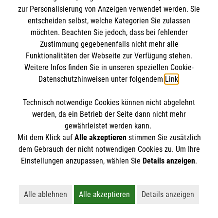
Kursdetails
zur Personalisierung von Anzeigen verwendet werden. Sie
entscheiden selbst, welche Kategorien Sie zulassen
Anmelden
möchten. Beachten Sie jedoch, dass bei fehlender
Zustimmung gegebenenfalls nicht mehr alle
Funktionalitäten der Webseite zur Verfügung stehen.
Weitere Infos finden Sie in unseren speziellen Cookie-
vorherige
1
…
10
11
12
Datenschutzhinweisen unter folgendem
Link
.
13
14
15
nächste
Technisch notwendige Cookies können nicht abgelehnt
werden, da ein Betrieb der Seite dann nicht mehr
gewährleistet werden kann.
Mit dem Klick auf
Alle akzeptieren
stimmen Sie zusätzlich
dem Gebrauch der nicht notwendigen Cookies zu. Um Ihre
Einstellungen anzupassen, wählen Sie
Details anzeigen
.
Kursbuchung widerrufen
Alle ablehnen
Alle akzeptieren
Details anzeigen
Lehnt alle nicht-essentiellen Cookies ab
Akzeptiert alle Cookies einschließl
Öffnet detaillie
Hier können Sie die Buchung Ihres Kurses