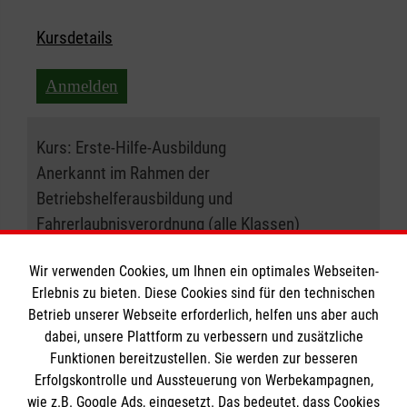
Kursdetails
Anmelden
Kurs:
Erste-Hilfe-Ausbildung
Anerkannt im Rahmen der
Betriebshelferausbildung und
Fahrerlaubnisverordnung (alle Klassen)
17.07.2027 , 08:30 Uhr
Wir verwenden Cookies, um Ihnen ein optimales Webseiten-
Erlebnis zu bieten. Diese Cookies sind für den technischen
Betrieb unserer Webseite erforderlich, helfen uns aber auch
Ort:
50933 Köln
dabei, unsere Plattform zu verbessern und zusätzliche
Funktionen bereitzustellen. Sie werden zur besseren
Freie Plätze:
20
Erfolgskontrolle und Aussteuerung von Werbekampagnen,
wie z.B. Google Ads, eingesetzt. Das bedeutet, dass Cookies