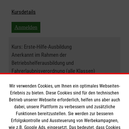
Kursdetails
Anmelden
Kurs:
Erste-Hilfe-Ausbildung
Anerkannt im Rahmen der
Betriebshelferausbildung und
Fahrerlaubnisverordnung (alle Klassen)
18.12.2026 , 09:00 Uhr
Wir verwenden Cookies, um Ihnen ein optimales Webseiten-
Erlebnis zu bieten. Diese Cookies sind für den technischen
Betrieb unserer Webseite erforderlich, helfen uns aber auch
Ort:
51375 Leverkusen
dabei, unsere Plattform zu verbessern und zusätzliche
Funktionen bereitzustellen. Sie werden zur besseren
Freie Plätze:
20
Erfolgskontrolle und Aussteuerung von Werbekampagnen,
wie z.B. Google Ads, eingesetzt. Das bedeutet, dass Cookies