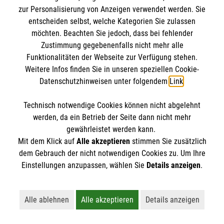
Kursdetails
zur Personalisierung von Anzeigen verwendet werden. Sie
entscheiden selbst, welche Kategorien Sie zulassen
Anmelden
möchten. Beachten Sie jedoch, dass bei fehlender
Zustimmung gegebenenfalls nicht mehr alle
Funktionalitäten der Webseite zur Verfügung stehen.
Weitere Infos finden Sie in unseren speziellen Cookie-
vorherige
1
…
6
7
8
9
Datenschutzhinweisen unter folgendem
Link
.
10
…
15
nächste
Technisch notwendige Cookies können nicht abgelehnt
werden, da ein Betrieb der Seite dann nicht mehr
gewährleistet werden kann.
Mit dem Klick auf
Alle akzeptieren
stimmen Sie zusätzlich
dem Gebrauch der nicht notwendigen Cookies zu. Um Ihre
Einstellungen anzupassen, wählen Sie
Details anzeigen
.
Kursbuchung widerrufen
Alle ablehnen
Alle akzeptieren
Details anzeigen
Lehnt alle nicht-essentiellen Cookies ab
Akzeptiert alle Cookies einschließl
Öffnet detaillie
Hier können Sie die Buchung Ihres Kurses