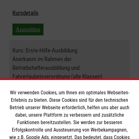
Kursdetails
Anmelden
Kurs:
Erste-Hilfe-Ausbildung
Anerkannt im Rahmen der
Betriebshelferausbildung und
Fahrerlaubnisverordnung (alle Klassen)
17.10.2026 , 08:30 Uhr
Wir verwenden Cookies, um Ihnen ein optimales Webseiten-
Erlebnis zu bieten. Diese Cookies sind für den technischen
Betrieb unserer Webseite erforderlich, helfen uns aber auch
Ort:
50933 Köln
dabei, unsere Plattform zu verbessern und zusätzliche
Funktionen bereitzustellen. Sie werden zur besseren
Freie Plätze:
18
Erfolgskontrolle und Aussteuerung von Werbekampagnen,
wie z.B. Google Ads, eingesetzt. Das bedeutet, dass Cookies