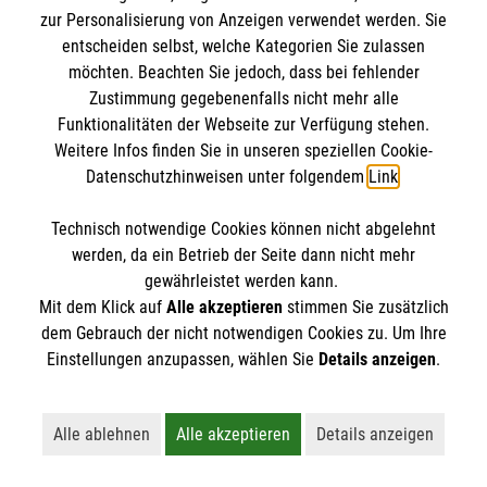
Kursdetails
zur Personalisierung von Anzeigen verwendet werden. Sie
entscheiden selbst, welche Kategorien Sie zulassen
Anmelden
möchten. Beachten Sie jedoch, dass bei fehlender
Zustimmung gegebenenfalls nicht mehr alle
Funktionalitäten der Webseite zur Verfügung stehen.
Weitere Infos finden Sie in unseren speziellen Cookie-
vorherige
1
2
3
4
5
6
Datenschutzhinweisen unter folgendem
Link
.
…
15
nächste
Technisch notwendige Cookies können nicht abgelehnt
werden, da ein Betrieb der Seite dann nicht mehr
gewährleistet werden kann.
Mit dem Klick auf
Alle akzeptieren
stimmen Sie zusätzlich
dem Gebrauch der nicht notwendigen Cookies zu. Um Ihre
Einstellungen anzupassen, wählen Sie
Details anzeigen
.
Kursbuchung widerrufen
Alle ablehnen
Alle akzeptieren
Details anzeigen
Lehnt alle nicht-essentiellen Cookies ab
Akzeptiert alle Cookies einschließl
Öffnet detaillie
Hier können Sie die Buchung Ihres Kurses