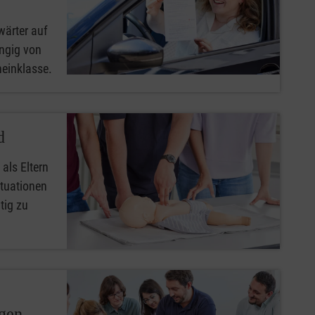
wärter auf
ngig von
heinklasse.
d
 als Eltern
ituationen
tig zu
ngen