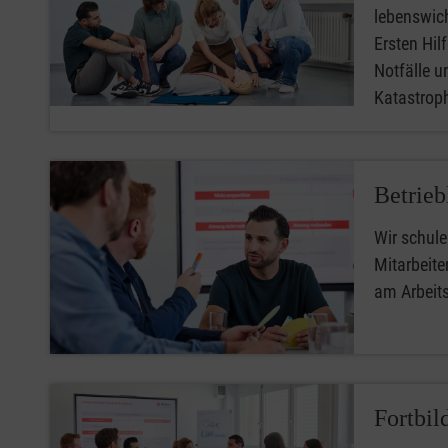
lebenswic
Ersten Hilfe
Notfälle u
Katastro
Betrieb
Wir schule
Mitarbeiter
am Arbeit
Fortbil