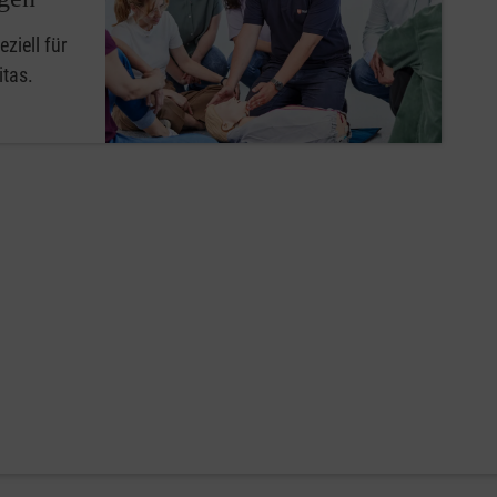
ziell für
itas.