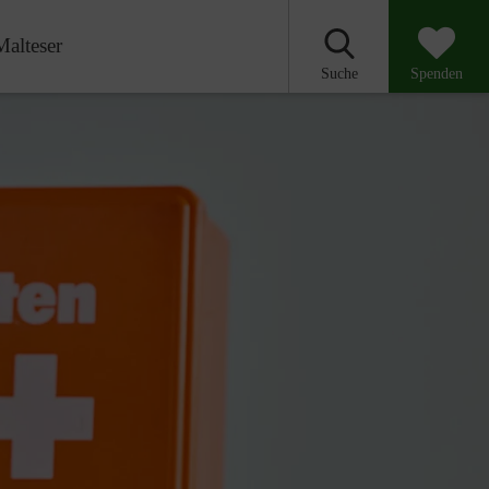
Malteser
Suche
Spenden