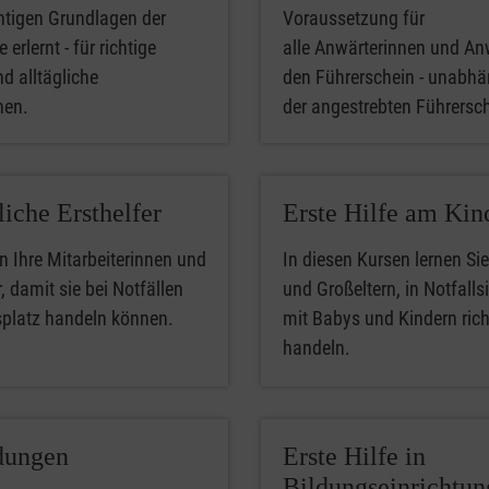
htigen Grundlagen der
Voraussetzung für
 erlernt - für richtige
alle Anwärterinnen und An
nd alltägliche
den Führerschein - unabhä
phen.
der angestrebten Führersc
liche Ersthelfer
Erste Hilfe am Kin
n Ihre Mitarbeiterinnen und
In diesen Kursen lernen Sie
, damit sie bei Notfällen
und Großeltern, in Notfalls
splatz handeln können.
mit Babys und Kindern rich
handeln.
dungen
Erste Hilfe in
Bildungseinrichtu