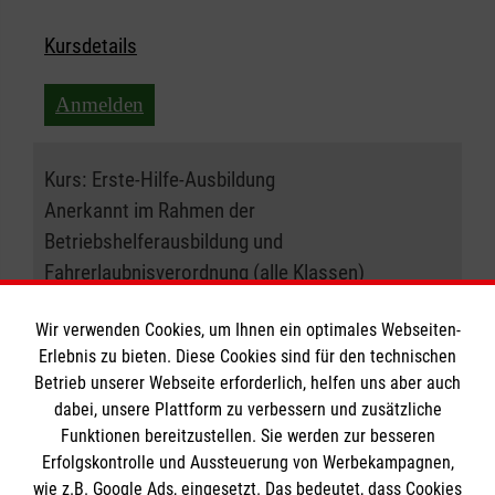
Kursdetails
Anmelden
Kurs:
Erste-Hilfe-Ausbildung
Anerkannt im Rahmen der
Betriebshelferausbildung und
Fahrerlaubnisverordnung (alle Klassen)
09.12.2026 , 08:30 Uhr
Wir verwenden Cookies, um Ihnen ein optimales Webseiten-
Erlebnis zu bieten. Diese Cookies sind für den technischen
Betrieb unserer Webseite erforderlich, helfen uns aber auch
Ort:
41363 Jüchen
dabei, unsere Plattform zu verbessern und zusätzliche
Funktionen bereitzustellen. Sie werden zur besseren
Freie Plätze:
20
Erfolgskontrolle und Aussteuerung von Werbekampagnen,
wie z.B. Google Ads, eingesetzt. Das bedeutet, dass Cookies