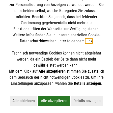
Kursdetails
zur Personalisierung von Anzeigen verwendet werden. Sie
entscheiden selbst, welche Kategorien Sie zulassen
Anmelden
möchten. Beachten Sie jedoch, dass bei fehlender
Zustimmung gegebenenfalls nicht mehr alle
Funktionalitäten der Webseite zur Verfügung stehen.
Weitere Infos finden Sie in unseren speziellen Cookie-
vorherige
1
…
5
6
7
8
Datenschutzhinweisen unter folgendem
Link
.
9
…
15
nächste
Technisch notwendige Cookies können nicht abgelehnt
werden, da ein Betrieb der Seite dann nicht mehr
gewährleistet werden kann.
Mit dem Klick auf
Alle akzeptieren
stimmen Sie zusätzlich
dem Gebrauch der nicht notwendigen Cookies zu. Um Ihre
Einstellungen anzupassen, wählen Sie
Details anzeigen
.
Kursbuchung widerrufen
Alle ablehnen
Alle akzeptieren
Details anzeigen
Lehnt alle nicht-essentiellen Cookies ab
Akzeptiert alle Cookies einschließl
Öffnet detaillie
Hier können Sie die Buchung Ihres Kurses