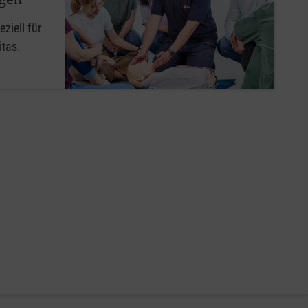
ziell für
itas.