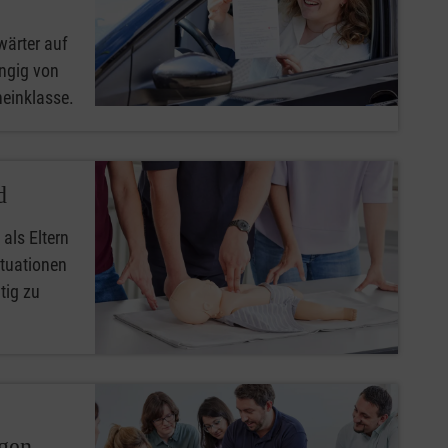
wärter auf
ngig von
heinklasse.
d
 als Eltern
ituationen
tig zu
ngen