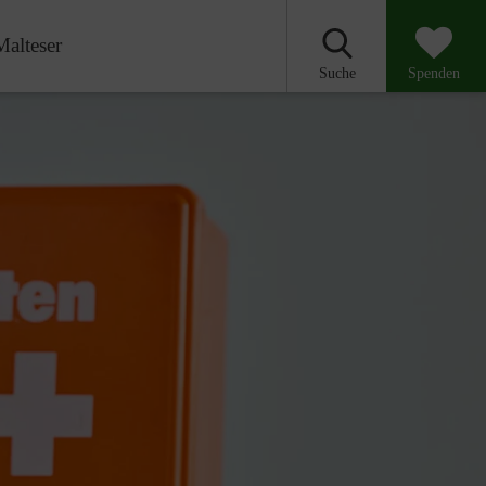
Malteser
Suche
Spenden