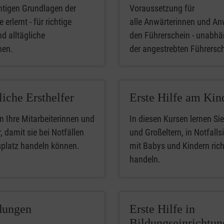
htigen Grundlagen der
Voraussetzung für
 erlernt - für richtige
alle Anwärterinnen und An
nd alltägliche
den Führerschein - unabhä
phen.
der angestrebten Führersc
liche Ersthelfer
Erste Hilfe am Kin
n Ihre Mitarbeiterinnen und
In diesen Kursen lernen Sie
, damit sie bei Notfällen
und Großeltern, in Notfalls
splatz handeln können.
mit Babys und Kindern rich
handeln.
dungen
Erste Hilfe in
Bildungseinrichtu