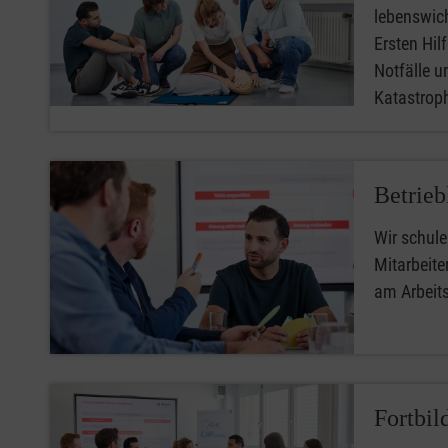
lebenswic
Ersten Hilfe
Notfälle u
Katastro
Betrieb
Wir schule
Mitarbeiter
am Arbeit
Fortbil