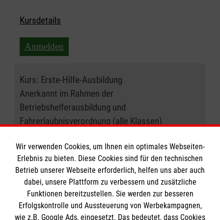
Kursdetails
Anmelden
Kurs:
Erste-Hilfe-Ausbildung
Anerkannt im Rahmen der
Betriebshelferausbildung und
Fahrerlaubnisverordnung (alle Klassen)
26.09.2026 , 09:00 Uhr
Wir verwenden Cookies, um Ihnen ein optimales Webseiten-
Erlebnis zu bieten. Diese Cookies sind für den technischen
Betrieb unserer Webseite erforderlich, helfen uns aber auch
Ort:
47877 Willich
dabei, unsere Plattform zu verbessern und zusätzliche
Funktionen bereitzustellen. Sie werden zur besseren
Freie Plätze:
15
Erfolgskontrolle und Aussteuerung von Werbekampagnen,
wie z.B. Google Ads, eingesetzt. Das bedeutet, dass Cookies