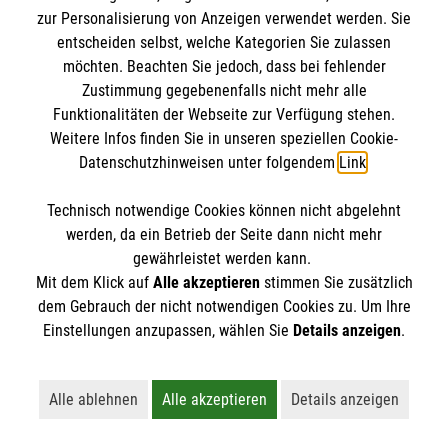
Kursdetails
zur Personalisierung von Anzeigen verwendet werden. Sie
entscheiden selbst, welche Kategorien Sie zulassen
Anmelden
möchten. Beachten Sie jedoch, dass bei fehlender
Zustimmung gegebenenfalls nicht mehr alle
Funktionalitäten der Webseite zur Verfügung stehen.
Weitere Infos finden Sie in unseren speziellen Cookie-
vorherige
1
2
3
4
5
…
Datenschutzhinweisen unter folgendem
Link
.
15
nächste
Technisch notwendige Cookies können nicht abgelehnt
werden, da ein Betrieb der Seite dann nicht mehr
gewährleistet werden kann.
Mit dem Klick auf
Alle akzeptieren
stimmen Sie zusätzlich
dem Gebrauch der nicht notwendigen Cookies zu. Um Ihre
Einstellungen anzupassen, wählen Sie
Details anzeigen
.
Kursbuchung widerrufen
Alle ablehnen
Alle akzeptieren
Details anzeigen
Lehnt alle nicht-essentiellen Cookies ab
Akzeptiert alle Cookies einschließl
Öffnet detaillie
Hier können Sie die Buchung Ihres Kurses