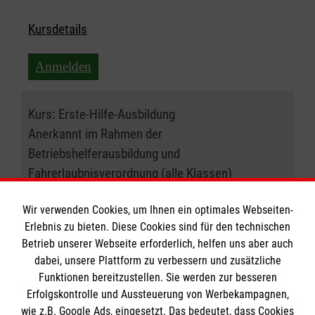
Kursdetails
Anmelden
Kurs:
Erste-Hilfe-Ausbildung
Anerkannt im Rahmen der
Betriebshelferausbildung und
Fahrerlaubnisverordnung (alle Klassen)
25.09.2027 , 08:30 Uhr
Wir verwenden Cookies, um Ihnen ein optimales Webseiten-
Erlebnis zu bieten. Diese Cookies sind für den technischen
Betrieb unserer Webseite erforderlich, helfen uns aber auch
Ort:
50933 Köln
dabei, unsere Plattform zu verbessern und zusätzliche
Funktionen bereitzustellen. Sie werden zur besseren
Freie Plätze:
20
Erfolgskontrolle und Aussteuerung von Werbekampagnen,
wie z.B. Google Ads, eingesetzt. Das bedeutet, dass Cookies