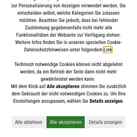
Kursdetails
zur Personalisierung von Anzeigen verwendet werden. Sie
entscheiden selbst, welche Kategorien Sie zulassen
Anmelden
möchten. Beachten Sie jedoch, dass bei fehlender
Zustimmung gegebenenfalls nicht mehr alle
Funktionalitäten der Webseite zur Verfügung stehen.
Weitere Infos finden Sie in unseren speziellen Cookie-
vorherige
1
…
11
12
13
Datenschutzhinweisen unter folgendem
Link
.
14
15
nächste
Technisch notwendige Cookies können nicht abgelehnt
werden, da ein Betrieb der Seite dann nicht mehr
gewährleistet werden kann.
Mit dem Klick auf
Alle akzeptieren
stimmen Sie zusätzlich
dem Gebrauch der nicht notwendigen Cookies zu. Um Ihre
Einstellungen anzupassen, wählen Sie
Details anzeigen
.
Kursbuchung widerrufen
Alle ablehnen
Alle akzeptieren
Details anzeigen
Lehnt alle nicht-essentiellen Cookies ab
Akzeptiert alle Cookies einschließl
Öffnet detaillie
Hier können Sie die Buchung Ihres Kurses