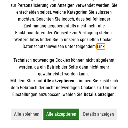
ausgestatteten Erste-Hilfe-Kasten zu Hause
zur Personalisierung von Anzeigen verwendet werden. Sie
Wer fit in Erster Hilfe bleiben will sollte sein
und im Auto haben und regelmäßig dessen
Wann muss die Seitenlage angewendet
entscheiden selbst, welche Kategorien Sie zulassen
Wissen alle zwei Jahre auffrischen.
Inhalte überprüfen und auffüllen.
möchten. Beachten Sie jedoch, dass bei fehlender
werden?
Zustimmung gegebenenfalls nicht mehr alle
Wenn Sie betrieblicher Ersthelfer oder
Funktionalitäten der Webseite zur Verfügung stehen.
Weitere Infos finden Sie in unseren speziellen Cookie-
Menschen sollten in die Seitenlage gedreht
betriebliche Ersthelferin sind, sind die
In welchem Rhythmus erfolgen
Datenschutzhinweisen unter folgendem
Link
.
werden, wenn sie nicht mehr ansprechbar sind,
Fortbildungen im Rhythmus von zwei Jahren
Herzdruckmassage und Beatmung?
aber noch normal atmen. Die Seitenlage sorgt
verpflichtend.
Technisch notwendige Cookies können nicht abgelehnt
dafür, dass die Atemwege freigehalten werden
werden, da ein Betrieb der Seite dann nicht mehr
Bei einem Herz-Kreislauf-Stillstand im Wechsel
und die Menschen zum Beispiel nicht ihr
gewährleistet werden kann.
In welcher Frequenz sollte der Brustkorb
immer 30 Herzdruckmassagen und dann zwei
eigenes Erbrochenes einatmen.
Mit dem Klick auf
Alle akzeptieren
stimmen Sie zusätzlich
bei der Herzdruckmassage gedrückt
Atemspenden.
dem Gebrauch der nicht notwendigen Cookies zu. Um Ihre
werden?
Einstellungen anzupassen, wählen Sie
Details anzeigen
.
Empfohlen wird eine Frequenz von 100 bis 120
Alle ablehnen
Alle akzeptieren
Details anzeigen
Kompressionen pro Minute.
Lehnt alle nicht-essentiellen Cookies ab
Akzeptiert alle Cookies einschließl
Öffnet detaillie