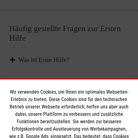
Häufig gestellte Fragen zur Ersten
Hilfe
Was ist Erste Hilfe?
Erste Hilfe ist die sofortige und
Wie kann ich mich auf Notfälle
vorübergehende Hilfe, die bei plötzlichen
Wir verwenden Cookies, um Ihnen ein optimales Webseiten-
vorbereiten?
Erkrankungen oder Verletzungen geleistet
Erlebnis zu bieten. Diese Cookies sind für den technischen
wird, um lebenswichtige Funktionen zu
Betrieb unserer Webseite erforderlich, helfen uns aber auch
Absolvieren Sie einen Erste-Hilfe-Kurs und
dabei, unsere Plattform zu verbessern und zusätzliche
erhalten oder bis professionelle medizinische
In welchen Abständen sollte ich einen
Funktionen bereitzustellen. Sie werden zur besseren
frischen diesen im besten Fall alle zwei Jahre
Hilfe eintrifft.
Erste-Hilfe-Kurs wiederholen?
Erfolgskontrolle und Aussteuerung von Werbekampagnen,
auf. Außerdem sollten Sie einen gut
wie z.B. Google Ads, eingesetzt. Das bedeutet, dass Cookies